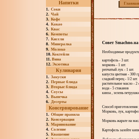
Напитки
Главная
1.
Соки
2.
Чай
3.
Кофе
4.
Какао
5.
Квас
6.
Компоты
7.
Кисели
Совет Smachno.ua
8.
Минералка
9.
Молоко
Необходимые продукт
10.
Коктейли
11.
Вина
картофель - 3 шт.
12.
Экзотика
морковь - 1 шт.
репчатый лук - 1 шт.
Кулинария
капуста цветная - 300 г
1.
Закуски
сладкий перец - 1/2 шт.
2.
Первые блюда
растительное масло - 2 
3.
Вторые блюда
вода - 5 стаканов
4.
Соусы
кинза , зелень петрушк
5.
Выпечка
6.
Десерты
Способ приготовления 
Консервирование
Морковь, лук, картофел
1.
Общие правила
2.
Консервация
Морковь жарьте на масл
3.
Маринование
4.
Соление
Картофель залейте кип
5.
Квашение