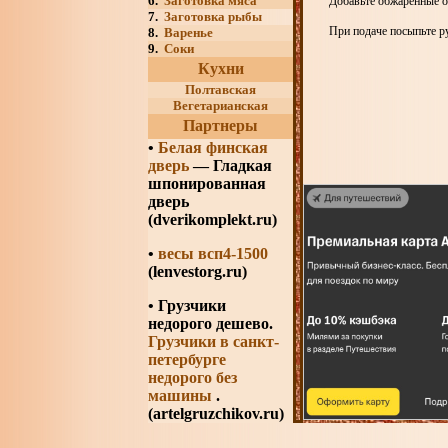
6.
Заготовка мяса
Добавьте обжаренные о
7.
Заготовка рыбы
При подаче посыпьте р
8.
Варенье
9.
Соки
Кухни
Полтавская
Вегетарианская
Партнеры
•
Белая финская
дверь
— Гладкая
шпонированная
дверь
(dverikomplekt.ru)
•
весы всп4-1500
(lenvestorg.ru)
• Грузчики
недорого дешево.
Грузчики в санкт-
петербурге
недорого без
машины
.
(artelgruzchikov.ru)