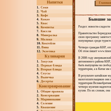
Напитки
Главная
1.
Соки
2.
Чай
3.
Кофе
Бывшие за
4.
Какао
5.
Квас
Раздел: новости-сладости
6.
Компоты
7.
Кисели
Правительство Бермудски
8.
Минералка
свою программу занятости
9.
Молоко
популярных среди туристо
10.
Коктейли
11.
Вина
Четверо граждан КНР, от
12.
Экзотика
Об этом пишет www.timeso
Кулинария
В 2008 году американски
1.
Закуски
автономного района КНР, 
2.
Первые блюда
быть выпущены на свободу
территории, а в Китае им 
3.
Вторые блюда
4.
Соусы
В результате китайские м
5.
Выпечка
налогоплательщиков они 
6.
Десерты
территории Великобритан
Консервирование
четверо мужчин надеются,
кухни. По их словам, она
1.
Общие правила
2.
Консервация
3.
Маринование
4.
Соление
5.
Квашение