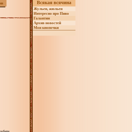
Всякая всячина
ив
Жульен, жюльен
Интересно про Пиво
Галантин
Архив новостей
Мои кнопочки
орубите,