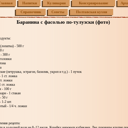
Главная
Напитки
Кулинария
Консервирование
Арх
Справочник
Советы
Полтавская кухня
Баранина с фасолью по-тулузски (фото)
одукты:
(лопатка) - 500 г
0 г
- 300 г
 головки
тона
а
ие (петрушка, эстрагон, базилик, укроп и т.д.) - 1 пучок
 1 ст. ложка
ст. ложки
1 ст. ложка
 - 100 г
ари - 1 стакан
- 50 г
 1-2 шт.
тый - 1/4 ч. ложки
ения рецепта:
те в холодной воде на 8–12 часов. Корейку нарежьте кубиками. Две луковицы крупно п