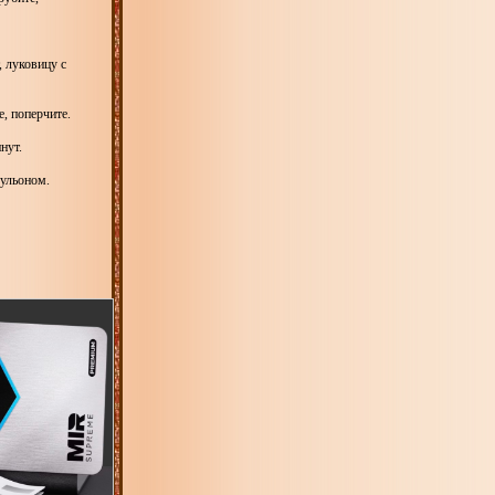
, луковицу с
е, поперчите.
инут.
бульоном.