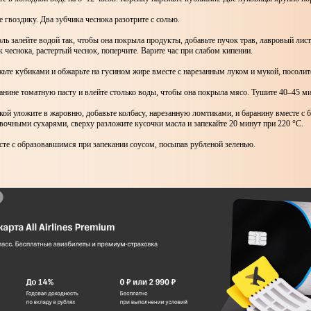
е гвоздику. Два зубчика чеснока разотрите с солью.
оль залейте водой так, чтобы она покрыла продукты, добавьте пучок трав, лавровый лист
к чеснока, растертый чеснок, поперчите. Варите час при слабом кипении.
жьте кубиками и обжарьте на гусином жире вместе с нарезанным луком и мукой, посолит
ранине томатную пасту и влейте столько воды, чтобы она покрыла мясо. Тушите 40–45 м
йкой уложите в жаровню, добавьте колбасу, нарезанную ломтиками, и баранину вместе с 
очными сухарями, сверху разложите кусочки масла и запекайте 20 минут при 220 °C.
сте с образовавшимся при запекании соусом, посыпав рубленой зеленью.