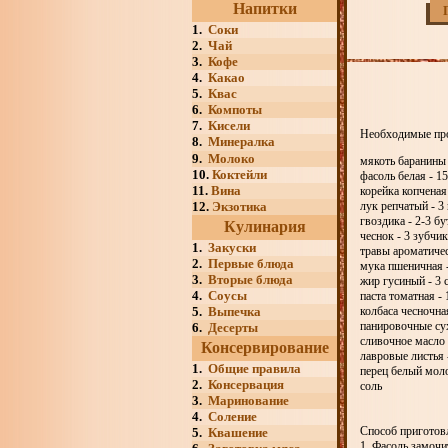
Напитки
1.
Соки
2.
Чай
3.
Кофе
4.
Какао
5.
Квас
6.
Компоты
7.
Кисели
Необходимые пр
8.
Минералка
9.
Молоко
мякоть баранины 
10.
Коктейли
фасоль белая - 15
11.
Вина
корейка копченая 
12.
Экзотика
лук репчатый - 3
гвоздика - 2-3 бу
Кулинария
чеснок - 3 зубчик
1.
Закуски
травы ароматическ
2.
Первые блюда
мука пшеничная -
3.
Вторые блюда
жир гусиный - 3 
4.
Соусы
паста томатная - 
5.
Выпечка
колбаса чесночная
панировочные сух
6.
Десерты
сливочное масло 
Консервирование
лавровые листья -
1.
Общие правила
перец белый моло
2.
Консервация
соль
3.
Маринование
4.
Соление
Способ приготовл
5.
Квашение
1. Фасоль замочи