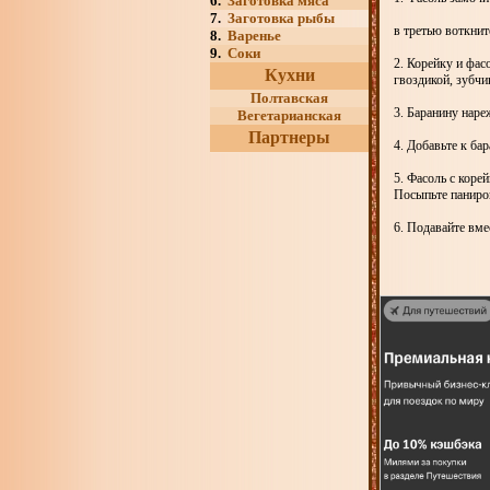
6.
Заготовка мяса
7.
Заготовка рыбы
в третью воткнит
8.
Варенье
9.
Соки
2. Корейку и фас
Кухни
гвоздикой, зубчи
Полтавская
3. Баранину наре
Вегетарианская
Партнеры
4. Добавьте к ба
5. Фасоль с коре
Посыпьте паниров
6. Подавайте вме