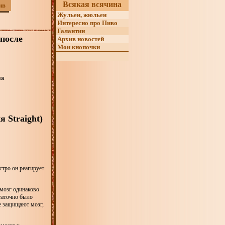
Всякая всячина
ив
Жульен, жюльен
Интересно про Пиво
Галантин
 после
Архив новостей
Мои кнопочки
ия
я Straight)
стро он реагирует
 мозг одинаково
статочно было
ые защищают мозг,