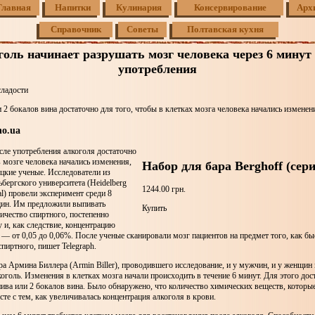
Главная
Напитки
Кулинария
Консервирование
Арх
Справочник
Советы
Полтавская кухня
оль начинает разрушать мозг человека через 6 минут
употребления
сладости
и 2 бокалов вина достаточно для того, чтобы в клетках мозга человека начались изменен
o.ua
сле употребления алкоголя достаточно
в мозге человека начались изменения,
Набор для бара Berghoff (сери
цкие ученые. Исследователи из
бергского университета (Heidelberg
1244.00 грн.
al) провели эксперимент среди 8
ин. Им предложили выпивать
Купить
ичество спиртного, постепенно
 и, как следствие, концентрацию
 — от 0,05 до 0,06%. После ученые сканировали мозг пациентов на предмет того, как бы
спиртного, пишет Telegraph.
а Армина Биллера (Armin Biller), проводившего исследование, и у мужчин, и у женщин
коголь. Изменения в клетках мозга начали происходить в течение 6 минут. Для этого до
пива или 2 бокалов вина. Было обнаружено, что количество химических веществ, котор
те с тем, как увеличивалась концентрация алкоголя в крови.