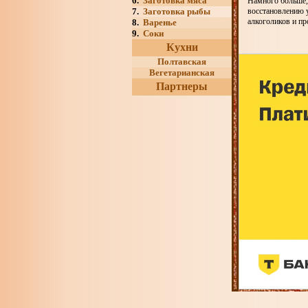
6.
Заготовка мяса
Намного больше, 
7.
Заготовка рыбы
восстановлению у
алкоголиков и п
8.
Варенье
9.
Соки
Кухни
Полтавская
Вегетарианская
Партнеры