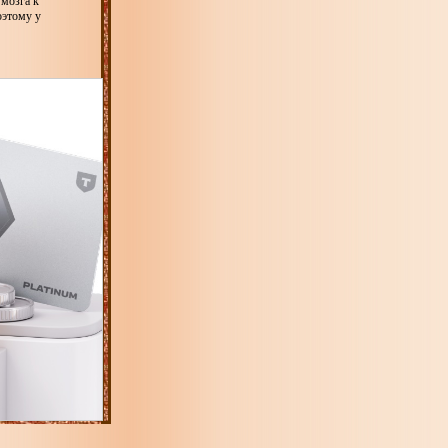
 мозга к
оэтому у