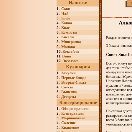
Напитки
1.
Соки
2.
Чай
3.
Кофе
Алког
4.
Какао
5.
Квас
6.
Компоты
7.
Кисели
Раздел: новости-
8.
Минералка
3 бокала пива ил
9.
Молоко
10.
Коктейли
Совет Smachn
11.
Вина
12.
Экзотика
Всего 6 минут по
Кулинария
для того, чтобы 
обнаружили неме
1.
Закуски
больницы Гейдель
2.
Первые блюда
University Hospit
3.
Вторые блюда
мужчин и 7 женщ
4.
Соусы
определенное кол
5.
Выпечка
повышая его дозу
6.
Десерты
алкоголя в крови
Консервирование
на употребление 
1.
Общие правила
По словам доктор
2.
Консервация
реагировал на ал
3.
Маринование
всего 3 бокалов 
4.
Соление
уменьшалось вмес
5.
Квашение