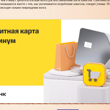
чем 6 минут требуется клеткам мозга для восстановления после алкоголя. Способности
меньшаются вместе с тем, как увеличивается потребление алкоголя, говорят ученые. П
роисходит сильное повреждения мозга.