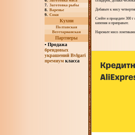
6.
Заготовка мяса
сельдерея, дольки чеснока
7.
Заготовка рыбы
Добавьте к мясу четверти
8.
Варенье
9.
Соки
Слейте и процедите 300 г
Кухни
кипения и приправьте.
Полтавская
Вегетарианская
Нарежьте мясо ломтиками 
Партнеры
•
Продажа
брендовых
украшений Bvlgari
премиум
класса