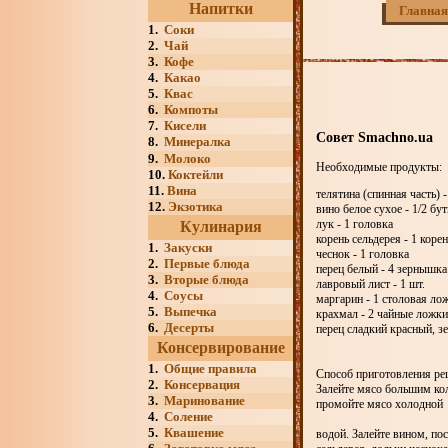
Напитки
Главная
1.
Соки
2.
Чай
3.
Кофе
4.
Какао
5.
Квас
6.
Компоты
7.
Кисели
Совет Smachno.ua
8.
Минералка
9.
Молоко
Необходимые продукты:
10.
Коктейли
11.
Вина
телятина (спинная часть) -
12.
Экзотика
вино белое сухое - 1/2 бу
лук - 1 головка
Кулинария
корень сельдерея - 1 корен
1.
Закуски
чеснок - 1 головка
2.
Первые блюда
перец белый - 4 зернышка
3.
Вторые блюда
лавровый лист - 1 шт.
4.
Соусы
маргарин - 1 столовая ло
5.
Выпечка
крахмал - 2 чайные ложки
6.
Десерты
перец сладкий красный, з
Консервирование
1.
Общие правила
Способ приготовления рец
2.
Консервация
Залейте мясо большим кол
3.
Маринование
промойте мясо холодной
4.
Соление
5.
Квашение
водой. Залейте вином, по