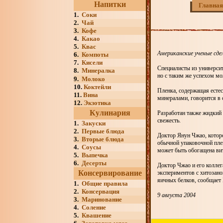
Напитки
Главная
1.
Соки
2.
Чай
3.
Кофе
4.
Какао
5.
Квас
Американские ученые сде
6.
Компоты
7.
Кисели
Специалисты из университ
8.
Минералка
но с таким же успехом мо
9.
Молоко
10.
Коктейли
Пленка, содержащая есте
11.
Вина
минералами, говорится в 
12.
Экзотика
Кулинария
Разработан также жидкий 
свежесть.
1.
Закуски
2.
Первые блюда
Доктор Янун Чжао, которо
3.
Вторые блюда
обычной упаковочной плен
4.
Соусы
может быть обогащена ви
5.
Выпечка
6.
Десерты
Доктор Чжао и его колле
Консервирование
экспериментов с хитозано
яичных белков, сообщает
1.
Общие правила
2.
Консервация
9 августа 2004
3.
Маринование
4.
Соление
5.
Квашение