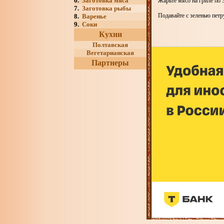
6.
Заготовка мяса
Жарьте мясо на гриле по 
7.
Заготовка рыбы
Подавайте с зеленью пет
8.
Варенье
9.
Соки
Кухни
Полтавская
Вегетарианская
Партнеры