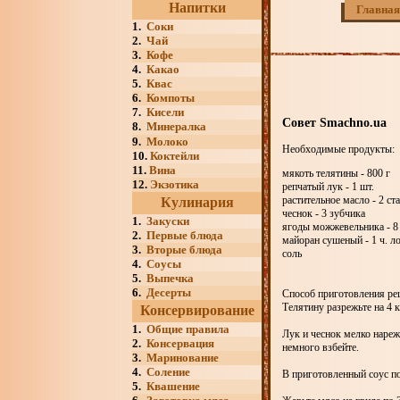
Напитки
Главная
1.
Соки
2.
Чай
3.
Кофе
4.
Какао
5.
Квас
6.
Компоты
7.
Кисели
Совет Smachno.ua
8.
Минералка
9.
Молоко
Необходимые продукты:
10.
Коктейли
11.
Вина
мякоть телятины - 800 г
12.
Экзотика
репчатый лук - 1 шт.
растительное масло - 2 ст
Кулинария
чеснок - 3 зубчика
1.
Закуски
ягоды можжевельника - 8
2.
Первые блюда
майоран сушеный - 1 ч. л
3.
Вторые блюда
соль
4.
Соусы
5.
Выпечка
6.
Десерты
Способ приготовления рец
Телятину разрежьте на 4 к
Консервирование
1.
Общие правила
Лук и чеснок мелко наре
2.
Консервация
немного взбейте.
3.
Маринование
4.
Соление
В приготовленный соус п
5.
Квашение