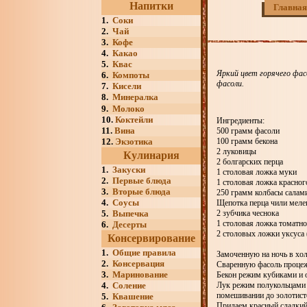
Напитки
Главная
1.
Соки
2.
Чай
3.
Кофе
4.
Какао
5.
Квас
Яркий цвет горячего фас
6.
Компоты
фасоли.
7.
Кисели
8.
Минералка
9.
Молоко
10.
Коктейли
Ингредиенты:
11.
Вина
500 грамм фасоли
12.
Экзотика
100 грамм бекона
2 луковицы
Кулинария
2 болгарских перца
1.
Закуски
1 столовая ложка муки
2.
Первые блюда
1 столовая ложка красног
3.
Вторые блюда
250 грамм колбасы салам
4.
Соусы
Щепотка перца чили меле
5.
Выпечка
2 зубчика чеснока
1 столовая ложка томатно
6.
Десерты
2 столовых ложки уксуса 
Консервирование
1.
Общие правила
Замоченную на ночь в хол
2.
Консервация
Сваренную фасоль процежи
3.
Маринование
Бекон режим кубиками и 
4.
Соление
Лук режим полукольцами 
помешивании до золотист
5.
Квашение
Придаем красный сладкий