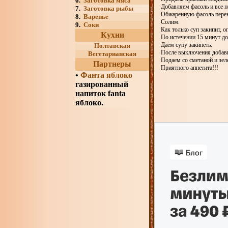
6.
Заготовка мяса
Добавляем фасоль и все 
7.
Заготовка рыбы
Обжаренную фасоль перек
8.
Варенье
Солим.
9.
Соки
Как только суп закипит, о
Кухни
По истечении 15 минут до
Даем супу закипеть.
Полтавская
После выключения добави
Вегетарианская
Подаем со сметаной и зел
Партнеры
Приятного аппетита!!!
•
Фанта яблоко
газированный
напиток fanta
яблоко.