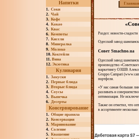
Напитки
Главная
1.
Соки
2.
Чай
3.
Кофе
«Сов
4.
Какао
5.
Квас
Раздел: новости-сладости
6.
Компоты
7.
Кисели
Одесский завод шампанск
8.
Минералка
9.
Молоко
Совет Smachno.ua
10.
Коктейли
11.
Вина
Одесский завод шампанск
12.
Экзотика
производство «Советског
маркетингу ОЗШВ Алексей
Кулинария
Gruppo Campari (www.cam
1.
Закуски
портфеля.
2.
Первые блюда
3.
Вторые блюда
«У нас самая большая ли
4.
Соусы
разливать и совершенство
5.
Выпечка
оптимизация. Не исключен
6.
Десерты
Также он отметил, что оп
Консервирование
в ассортименте несколько
1.
Общие правила
2.
Консервация
3.
Маринование
4.
Соление
5.
Квашение