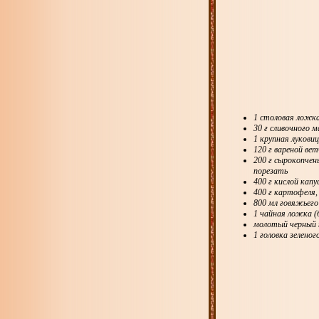
1 столовая ложка
30 г сливочного м
1 крупная лукови
120 г вареной ве
200 г сырокопчен
порезать
400 г кислой ка
400 г картофеля,
800 мл говяжьего
1 чайная ложка (
молотый черный 
1 головка зеленог