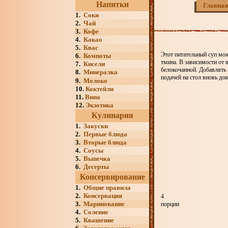
Напитки
Главная
1.
Соки
2.
Чай
3.
Кофе
4.
Какао
5.
Квас
Этот питательный суп мож
6.
Компоты
тмина. В зависимости от 
7.
Кисели
белокочанной. Добавлять 
8.
Минералка
подачей на стол вновь дов
9.
Молоко
10.
Коктейли
11.
Вина
12.
Экзотика
Кулинария
1.
Закуски
2.
Первые блюда
3.
Вторые блюда
4.
Соусы
5.
Выпечка
6.
Десерты
Консервирование
1.
Общие правила
2.
Консервация
4
3.
Маринование
порции
4.
Соление
5.
Квашение