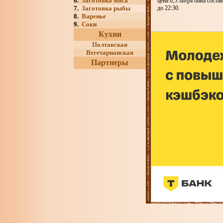
6.
Заготовка мяса
цена 0,5 литра пива соста
7.
Заготовка рыбы
до 22:30.
8.
Варенье
9.
Соки
Кухни
Полтавская
Вегетарианская
Партнеры