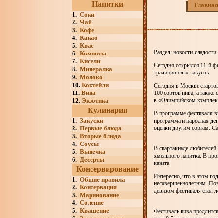
Напитки
Главная
1.
Соки
2.
Чай
3.
Кофе
4.
Какао
5.
Квас
Раздел: новости-сладости
6.
Компоты
7.
Кисели
Сегодня открылся 11-й фе
8.
Минералка
традиционных закусок
9.
Молоко
10.
Коктейли
Сегодня в Москве старто
11.
Вина
100 сортов пива, а также
12.
Экзотика
в «Олимпийском комплек
Кулинария
В программе фестиваля в
1.
Закуски
программа и народная дег
2.
Первые блюда
оценки другим сортам. С
3.
Вторые блюда
4.
Соусы
В спартакиаде любителей 
5.
Выпечка
хмельного напитка. В про
6.
Десерты
каната.
Консервирование
Интересно, что в этом го
1.
Общие правила
несовершеннолетним. Поэ
2.
Консервация
девизом фестиваля стал л
3.
Маринование
4.
Соление
5.
Квашение
Фестиваль пива продлится