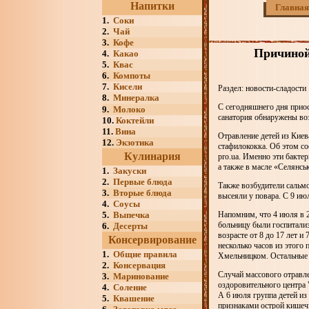
Напитки
Главная
1.
Соки
2.
Чай
3.
Кофе
Причиной
4.
Какао
5.
Квас
6.
Компоты
7.
Кисели
Раздел: новости-сладости
8.
Минералка
С сегодняшнего дня приос
9.
Молоко
санатория обнаружены во
10.
Коктейли
11.
Вина
Отравление детей из Кие
12.
Экзотика
стафилококка. Об этом с
Кулинария
pro.ua. Именно эти бакте
а также в масле «Селянськ
1.
Закуски
2.
Первые блюда
Также возбудители сальмо
3.
Вторые блюда
высеяли у повара. С 9 ию
4.
Соусы
5.
Выпечка
Напомним, что 4 июля в 
больницу были госпитализ
6.
Десерты
возрасте от 8 до 17 лет 
Консервирование
несколько часов из этого 
1.
Общие правила
Хмельницком. Остальные д
2.
Консервация
Случай массового отравле
3.
Маринование
оздоровительного центра 
4.
Соление
А 6 июля группа детей из
5.
Квашение
признаками острой кишеч