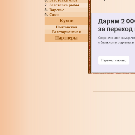
6.
Заготовка мяса
7.
Заготовка рыбы
8.
Варенье
9.
Соки
Кухни
Полтавская
Вегетарианская
Партнеры