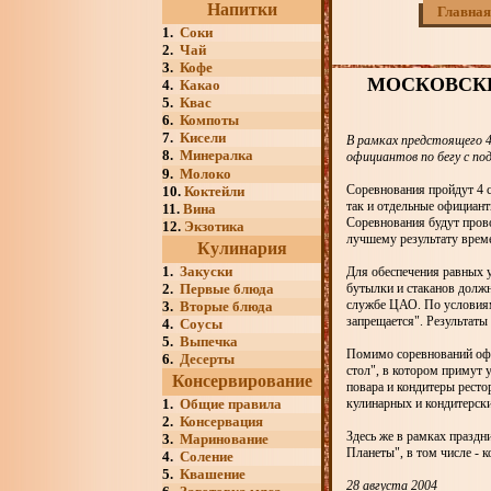
Напитки
Главная
1.
Соки
2.
Чай
3.
Кофе
МОСКОВСКИ
4.
Какао
5.
Квас
6.
Компоты
7.
Кисели
В рамках предстоящего 
8.
Минералка
официантов по бегу с по
9.
Молоко
Соревнования пройдут 4 с
10.
Коктейли
так и отдельные официант
11.
Вина
Соревнования будут пров
12.
Экзотика
лучшему результату време
Кулинария
1.
Закуски
Для обеспечения равных у
2.
Первые блюда
бутылки и стаканов должн
службе ЦАО. По условиям
3.
Вторые блюда
запрещается". Результаты
4.
Соусы
5.
Выпечка
Помимо соревнований офи
6.
Десерты
стол", в котором примут 
Консервирование
повара и кондитеры ресто
1.
Общие правила
кулинарных и кондитерски
2.
Консервация
Здесь же в рамках праздн
3.
Маринование
Планеты", в том числе - 
4.
Соление
5.
Квашение
28 августа 2004