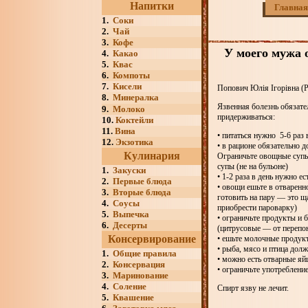
Напитки
Главная
1.
Соки
2.
Чай
3.
Кофе
У моего мужа о
4.
Какао
5.
Квас
6.
Компоты
7.
Кисели
Попович Юлія Ігорівна (P
8.
Минералка
Язвенная болезнь обязате
9.
Молоко
придерживаться:
10.
Коктейли
11.
Вина
• питаться нужно 5-6 раз 
12.
Экзотика
• в рационе обязательно 
Кулинария
Ограничьте овощные супы
супы (не на бульоне)
1.
Закуски
• 1-2 раза в день нужно 
2.
Первые блюда
• овощи ешьте в отваренн
3.
Вторые блюда
готовить на пару — это 
4.
Соусы
приобрести пароварку)
5.
Выпечка
• ограничьте продукты и 
6.
Десерты
(цитрусовые — от перепон
Консервирование
• ешьте молочные продукт
• рыба, мясо и птица дол
1.
Общие правила
• можно есть отварные яй
2.
Консервация
• ограничьте употреблени
3.
Маринование
4.
Соление
Спирт язву не лечит.
5.
Квашение