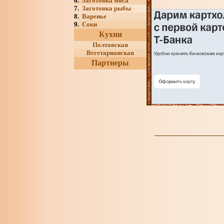
6.
Заготовка мяса
7.
Заготовка рыбы
8.
Варенье
9.
Соки
Кухни
Полтавская
Вегетарианская
Партнеры