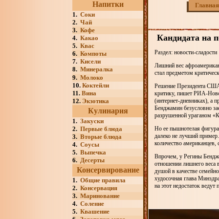
Напитки
Главная
1.
Соки
2.
Чай
3.
Кофе
Кандидата на 
4.
Какао
5.
Квас
Раздел: новости-сладости
6.
Компоты
7.
Кисели
Лишний вес афроамерикан
8.
Минералка
стал предметом критичес
9.
Молоко
10.
Коктейли
Решение Президента США 
11.
Вина
критику, пишет РИА-Ново
12.
Экзотика
(интернет-дневниках), а 
Бенджамин безусловно за
Кулинария
разрушенной ураганом «
1.
Закуски
2.
Первые блюда
Но ее пышнотелая фигура 
далеко не лучший пример
3.
Вторые блюда
количество американцев, 
4.
Соусы
5.
Выпечка
Впрочем, у Регины Бендж
6.
Десерты
отношении лишнего веса в
Консервирование
душой в качестве семейн
худосочная глава Минздр
1.
Общие правила
на этот недостаток ведут
2.
Консервация
3.
Маринование
4.
Соление
5.
Квашение