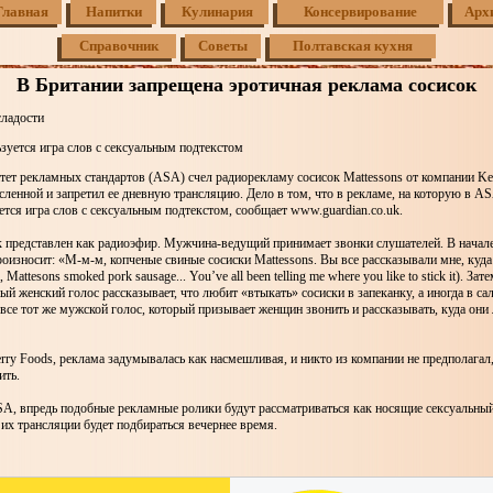
Главная
Напитки
Кулинария
Консервирование
Арх
Справочник
Советы
Полтавская кухня
В Британии запрещена эротичная реклама сосисок
сладости
зуется игра слов с сексуальным подтекстом
ет рекламных стандартов (ASA) счел радиорекламу сосисок Mattessons от компании Ke
ленной и запретил ее дневную трансляцию. Дело в том, что в рекламе, на которую в A
ется игра слов с сексуальным подтекстом, сообщает www.guardian.co.uk.
 представлен как радиоэфир. Мужчина-ведущий принимает звонки слушателей. В начал
оизносит: «М-м-м, копченые свиные сосиски Mattessons. Вы все рассказывали мне, куд
attesons smoked pork sausage... You’ve all been telling me where you like to stick it). Зат
ый женский голос рассказывает, что любит «втыкать» сосиски в запеканку, а иногда в са
все тот же мужской голос, который призывает женщин звонить и рассказывать, куда они
ry Foods, реклама задумывалась как насмешливая, и никто из компании не предполагал
ить.
A, впредь подобные рекламные ролики будут рассматриваться как носящие сексуальный
я их трансляции будет подбираться вечернее время.