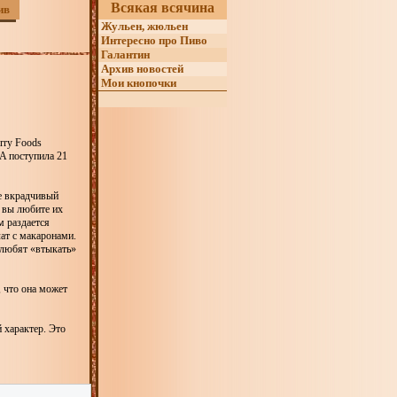
Всякая всячина
ив
Жульен, жюльен
Интересно про Пиво
Галантин
Архив новостей
Мои кнопочки
rry Foods
SA поступила 21
е вкрадчивый
а вы любите их
ем раздается
лат с макаронами.
 любят «втыкать»
, что она может
 характер. Это