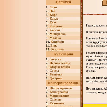
Напитки
1.
Соки
2.
Чай
3.
Кофе
4.
Какао
5.
Квас
Раздел: новости-
6.
Компоты
7.
Кисели
В рекламе исполь
8.
Минералка
9.
Молоко
Британский Комит
10.
Коктейли
чересчур двусмыс
11.
Вина
жалоба, использу
12.
Экзотика
Рекламный ролик
Кулинария
мужской голос пр
1.
Закуски
«втыкать» (Mmm, M
2.
Первые блюда
звонок и довольн
3.
Вторые блюда
Ролик завершает 
4.
Соусы
сосиски.
5.
Выпечка
По заявлению Ker
6.
Десерты
кого-либо оскорб
Консервирование
1.
Общие правила
По заявлению AS
2.
Консервация
означает, что дл
3.
Маринование
4.
Соление
5.
Квашение