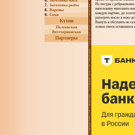
6.
Заготовка мяса
Из посуды с ребрышками 
7.
Заготовка рыбы
наполовину наполнить мас
8.
Варенье
каждую партию, до золоти
9.
Соки
разогреть масло в воке 
Кухни
Вынуть и обсушить на сал
ложки смеси оставшихся с
Полтавская
Вегетарианская
Партнеры