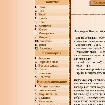
Напитки
Главная
1.
Соки
2.
Чай
3.
Кофе
4.
Какао
5.
Квас
6.
Компоты
7.
Кисели
Для рецепта Вам потребу
8.
Минералка
9.
Молоко
- свиные ребрышки - 900г
10.
Коктейли
- цейчуаньские перечные зе
11.
Вина
- морская соль - 2 ст.л.
12.
Экзотика
- порошок пять специй - 1/
- кукурузная мука - 1.5 ст
Кулинария
- арахисовое масло, вето
1.
Закуски
для маринада:
2.
Первые блюда
- соевый соус (светлый) - 2
3.
Вторые блюда
- сахар - 1 ч.л.
4.
Соусы
- рисовое вино (китайское) 
5.
Выпечка
- черный перец (молотый) 
6.
Десерты
Используя острый тяжелы
Консервирование
и отставить на время в ст
1.
Общие правила
поджаривать смесь на сух
2.
Консервация
вмешать "порошок пяти с
3.
Маринование
Охлажденную смесь специ
4.
Соление
ребрышки и пальцами хоро
хорошенько все перемешат
5.
Квашение
время от времени снимая