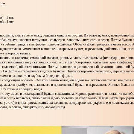
 шт.
ь) - 1 шт.
нь) - 1 шт.
 промыть, снять с него кожу, отделить мякоть от костей. Из головы, кожи, позвоночной ко
добавить лук, коренья петрушки и сельдерея, лавровый лист, соль и перец. Потом бульон 
ка отбить, придать ему форму прямоугольника. Обрезки филе пропустить через мясоруб
едварительно замоченном в молоке, и жареным луком, перемешать, добавить яйцо, посо
лока и хорошо взбить.
ложить на салфетке, смазанной маслом, ровным слоем выложить на филе фарш, по дли
жку половинки яиц и кусочки соленого огурца. Осторожно подтягивая край салфетки, с
ь салфеткой, обвязать нитками. Потом положить подготовленный галантин в кипящий бу
о 1 ч. Готовый галантин остудить в бульоне. Потом осторожно развернуть, нарезать неб
ками и разложить в глубоком блюде или форме.
 следующим образом. Желатин залить холодной водой так, чтобы она только покрыла ег
гда желатин разбухнет, вылить его в процеженный бульон и перемешать. Яичные белки в
 0,25 стакана холодной воды.
ь эту смесь в охлажденный бульон с желатином, хорошо размешать и поставить на неб
т и белок всплывет, снять с огня и дать постоять на столе около 30 мин. Затем процедить
агустеть) и в два приема залить им галантин, предварительно украсив его ломтиками с
алата, зеленью, фигурками из моркови и т.д.