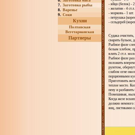
6.
Заготовка мяса
- яйцо (белок) - 2
7.
Заготовка рыбы
- желатин - 4 ст.л.
8.
Варенье
- морковь - 1 шт.
9.
Соки
- петрушка (корен
Кухни
- сельдерей (коре
Полтавская
Вегетарианская
Судака очистить,
Партнеры
сварить бульон, 
Рыбное филе слег
белым хлебом, пр
влить 2 ст.л. мо
Рыбное филе раз
положить впереме
рулетом, обернут
слабом огне окол
порционными кус
Приготовить желе
теплое место. Ко
пену и разбавить
Помешивая, вылит
Когда желе вскипи
должно немного з
яиц, листиками с