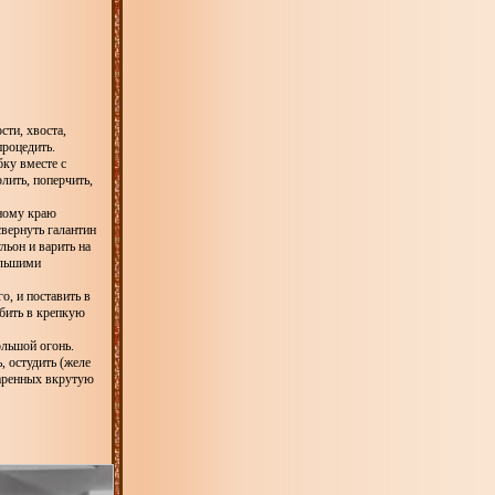
сти, хвоста,
процедить.
ку вместе с
лить, поперчить,
нному краю
вернуть галантин
льон и варить на
ольшими
о, и поставить в
збить в крепкую
ольшой огонь.
, остудить (желе
варенных вкрутую