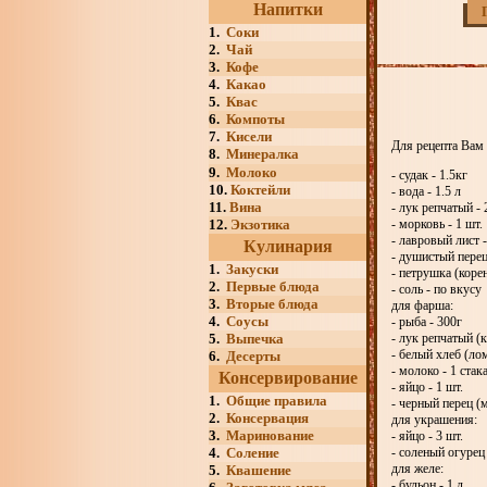
Напитки
1.
Соки
2.
Чай
3.
Кофе
4.
Какао
5.
Квас
6.
Компоты
7.
Кисели
Для рецепта Вам
8.
Минералка
9.
Молоко
- судак - 1.5кг
10.
Коктейли
- вода - 1.5 л
11.
Вина
- лук репчатый - 
12.
Экзотика
- морковь - 1 шт.
- лавровый лист -
Кулинария
- душистый перец
1.
Закуски
- петрушка (корен
2.
Первые блюда
- соль - по вкусу
3.
Вторые блюда
для фарша:
4.
Соусы
- рыба - 300г
5.
Выпечка
- лук репчатый (к
- белый хлеб (лом
6.
Десерты
- молоко - 1 стак
Консервирование
- яйцо - 1 шт.
1.
Общие правила
- черный перец (
2.
Консервация
для украшения:
3.
Маринование
- яйцо - 3 шт.
4.
Соление
- соленый огурец 
для желе:
5.
Квашение
- бульон - 1 л