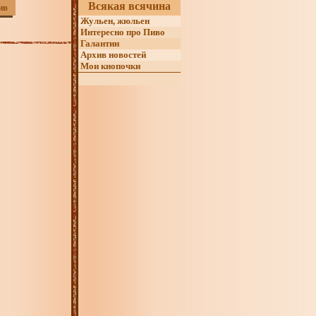
Всякая всячина
ив
Жульен, жюльен
Интересно про Пиво
Галантин
Архив новостей
Мои кнопочки