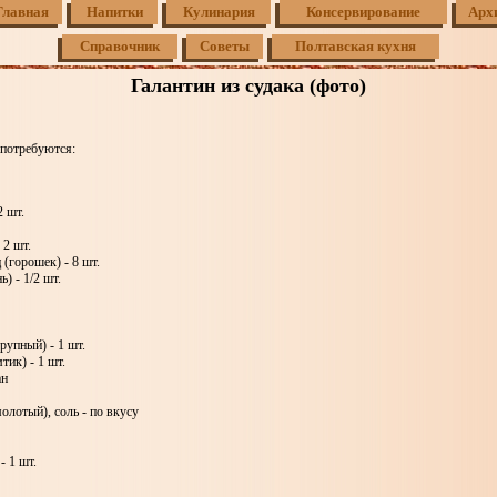
Главная
Напитки
Кулинария
Консервирование
Арх
Справочник
Советы
Полтавская кухня
Галантин из судака (фото)
 потребуются:
2 шт.
 2 шт.
 (горошек) - 8 шт.
ь) - 1/2 шт.
рупный) - 1 шт.
тик) - 1 шт.
ан
молотый), соль - по вкусу
- 1 шт.