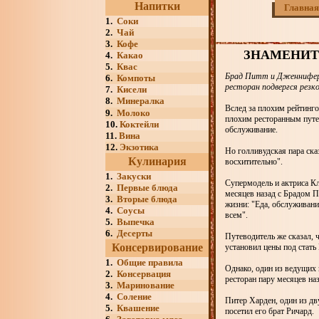
Напитки
Главная
1.
Соки
2.
Чай
3.
Кофе
ЗНАМЕНИТ
4.
Какао
5.
Квас
Брад Питт и Дженнифер 
6.
Компоты
ресторан подвергся резк
7.
Кисели
8.
Минералка
Вслед за плохим рейтинг
9.
Молоко
плохим ресторанным путев
10.
Коктейли
обслуживание.
11.
Вина
12.
Экзотика
Но голливудская пара ска
Кулинария
восхитительно".
1.
Закуски
Супермодель и актриса Кл
2.
Первые блюда
месяцев назад с Брадом П
3.
Вторые блюда
жизни: "Еда, обслуживан
4.
Соусы
всем".
5.
Выпечка
6.
Десерты
Путеводитель же сказал, 
Консервирование
установил цены под стать
1.
Общие правила
Однако, один из ведущих 
2.
Консервация
ресторан пару месяцев наз
3.
Маринование
4.
Соление
Питер Харден, один из дв
5.
Квашение
посетил его брат Ричард.