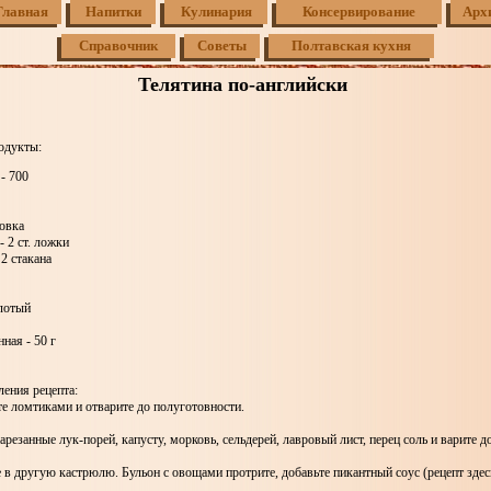
Главная
Напитки
Кулинария
Консервирование
Арх
Справочник
Советы
Полтавская кухня
Телятина по-английски
одукты:
 - 700
ловка
- 2 ст. ложки
 2 стакана
лотый
нная - 50 г
ения рецепта:
те ломтиками и отварите до полуготовности.
арезанные лук-порей, капусту, морковь, сельдерей, лавровый лист, перец соль и варите д
в другую кастрюлю. Бульон с овощами протрите, добавьте пикантный соус (рецепт здес