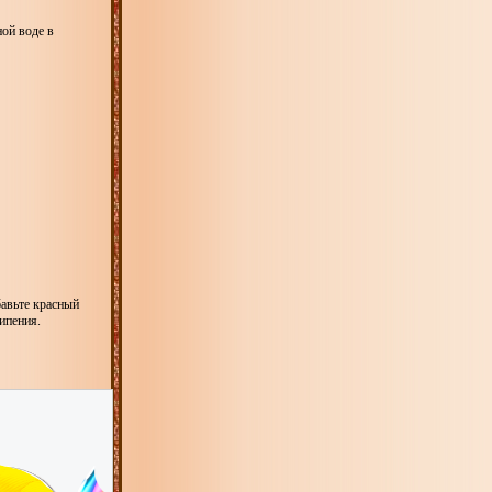
ой воде в
бавьте красный
ипения.