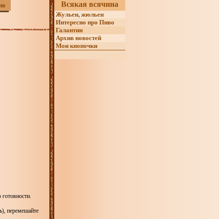
Всякая всячина
ив
Жульен, жюльен
Интересно про Пиво
Галантин
Архив новостей
Мои кнопочки
о готовности.
ь), перемешайте