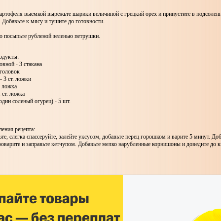
артофеля выемкой вырежьте шарики величиной с грецкий орех и припустите в подсоленн
. Добавьте к мясу и тушите до готовности.
о посыпьте рубленой зеленью петрушки.
одукты:
овной - 3 стакана
 головок
- 3 ст. ложки
. ложка
 ст. ложка
дин соленый огурец) - 5 шт.
ения рецепта:
те, слегка спассеруйте, залейте уксусом, добавьте перец горошком и варите 5 минут. До
роварите и заправьте кетчупом. Добавьте мелко нарубленные корнишоны и доведите до к