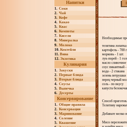
Напитки
1.
Соки
2.
Чай
3.
Кофе
4.
Какао
5.
Квас
6.
Компоты
7.
Кисели
Необходимые пр
8.
Минералка
9.
Молоко
телятина лопатка
10.
Коктейли
картофель - 700 г
11.
Вина
морковь - 1 шт.
12.
Экзотика
лук-порей - 1 го
масло сливочное 
Кулинария
соус пикантный -
1.
Закуски
вода - 2 стакана
2.
Первые блюда
зелень петрушки
3.
Вторые блюда
перец черный мо
4.
Соусы
соль - по вкусу
5.
Выпечка
капуста белокоча
6.
Десерты
Консервирование
Способ приготовл
1.
Общие правила
Телятину нарежь
2.
Консервация
3.
Маринование
Добавьте мелко н
4.
Соление
Мясо переложите 
5.
Квашение
и залейте мясо.