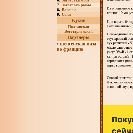
6.
Заготовка мяса
7.
Заготовка рыбы
Из очищенного к
8.
Варенье
течение 10 минут
9.
Соки
Кухни
При подаче блюд
Соус пикантный
Полтавская
Вегетарианская
Необходимые пр
Партнеры
соус красный осн
лук репчатый - 5
•
шенгенская виза
масло сливочное 
во францию
уксус 3%-й - 1 ст
кетчуп острый - 1
корнишоны (или о
перец горошком
Способ приготовл
Лук мелко нарежь
основной соус, п