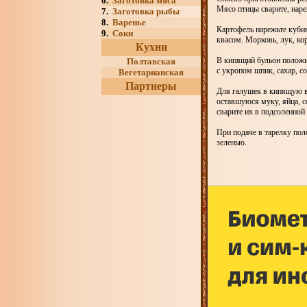
6.
Заготовка мяса
Мясо птицы сварите, наре
7.
Заготовка рыбы
8.
Варенье
Картофель нарежьте кубик
9.
Соки
квасом. Морковь, лук, ко
Кухни
В кипящий бульон положит
Полтавская
с укропом шпик, сахар, с
Вегетарианская
Партнеры
Для галушек в кипящую во
оставшуюся муку, яйца, с
сварите их в подсоленной
При подаче в тарелку пол
зеленью.