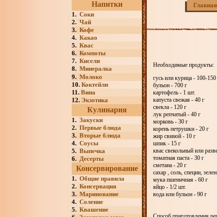
Напитки
Главная
1.
Соки
2.
Чай
3.
Кофе
4.
Какао
5.
Квас
6.
Компоты
7.
Кисели
Необходимые продукты:
8.
Минералка
9.
Молоко
гусь или курица - 100-150
10.
Коктейли
бульон - 700 г
11.
Вина
картофель - 1 шт.
12.
Экзотика
капуста свежая - 40 г
свекла - 120 г
Кулинария
лук репчатый - 40 г
1.
Закуски
морковь - 30 г
2.
Первые блюда
корень петрушки - 20 г
3.
Вторые блюда
жир свиной - 10 г
4.
Соусы
шпик - 15 г
5.
Выпечка
квас свекольный или разв
томатная паста - 30 г
6.
Десерты
сметана - 20 г
Консервирование
сахар , соль, специи, зеле
1.
Общие правила
мука пшеничная - 60 г
2.
Консервация
яйцо - 1/2 шт.
3.
Маринование
вода или бульон - 90 г
4.
Соление
5.
Квашение
Способ приготовления рец