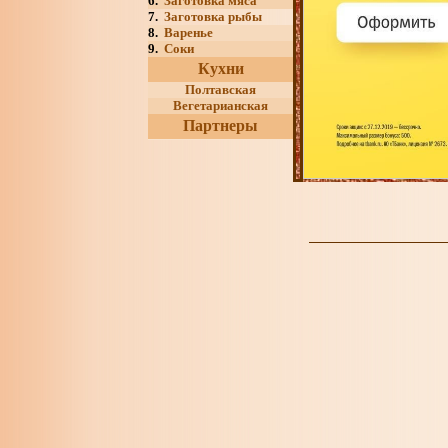
6.
Заготовка мяса
7.
Заготовка рыбы
8.
Варенье
9.
Соки
Кухни
Полтавская
Вегетарианская
Партнеры