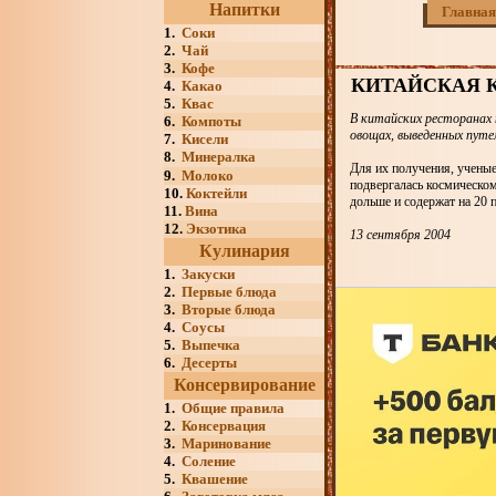
Напитки
Главная
1.
Соки
2.
Чай
3.
Кофе
КИТАЙСКАЯ 
4.
Какао
5.
Квас
В китайских ресторанах 
6.
Компоты
овощах, выведенных путе
7.
Кисели
8.
Минералка
Для их получения, учены
9.
Молоко
подвергалась космическом
10.
Коктейли
дольше и содержат на 20 
11.
Вина
12.
Экзотика
13 сентября 2004
Кулинария
1.
Закуски
2.
Первые блюда
3.
Вторые блюда
4.
Соусы
5.
Выпечка
6.
Десерты
Консервирование
1.
Общие правила
2.
Консервация
3.
Маринование
4.
Соление
5.
Квашение