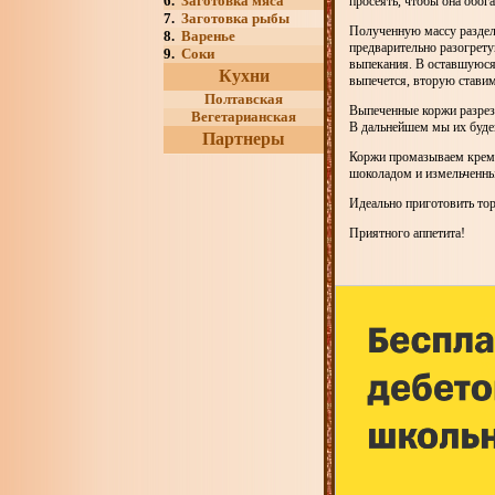
6.
Заготовка мяса
просеять, чтобы она обог
7.
Заготовка рыбы
Полученную массу раздел
8.
Варенье
предварительно разогрету
9.
Соки
выпекания. В оставшуюся 
Кухни
выпечется, вторую ставим
Полтавская
Выпеченные коржи разреза
Вегетарианская
В дальнейшем мы их будем
Партнеры
Коржи промазываем кремо
шоколадом и измельченн
Идеально приготовить тор
Приятного аппетита!