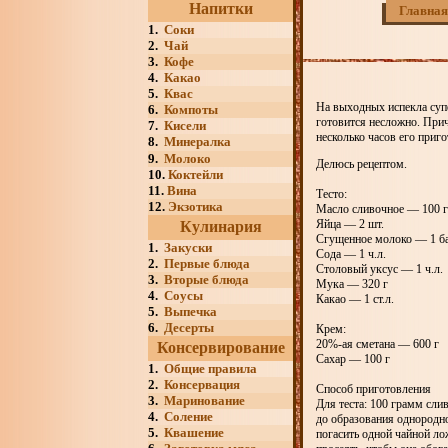
Напитки
Главная
1.
Соки
2.
Чай
3.
Кофе
4.
Какао
5.
Квас
На выходных испекла супе
6.
Компоты
готовится несложно. Прич
7.
Кисели
несколько часов его приго
8.
Минералка
9.
Молоко
Делюсь рецептом.
10.
Коктейли
11.
Вина
Тесто:
12.
Экзотика
Масло сливочное — 100 
Яйца — 2 шт.
Кулинария
Сгущенное молоко — 1 б
1.
Закуски
Сода — 1 ч.л.
2.
Первые блюда
Столовый уксус — 1 ч.л.
3.
Вторые блюда
Мука — 320 г
4.
Соусы
Какао — 1 ст.л.
5.
Выпечка
6.
Десерты
Крем:
20%-ая сметана — 600 г
Консервирование
Сахар — 100 г
1.
Общие правила
2.
Консервация
Способ приготовления
3.
Маринование
Для теста: 100 грамм сли
4.
Соление
до образования однородн
5.
Квашение
погасить одной чайной ло