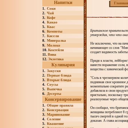
Напитки
Главная
1.
Соки
2.
Чай
3.
Кофе
4.
Какао
5.
Квас
Британское правительств
6.
Компоты
утверждая, что что она 
7.
Кисели
8.
Минералка
Не исключено, что на пач
9.
Молоко
начинающее со слов "Минз
10.
Коктейли
создает видимость заботы
11.
Вина
12.
Экзотика
Придя к власти, лейборис
Кулинария
нанести поражение соли, 
вещества с химической фо
1.
Закуски
2.
Первые блюда
"Соль в чрезмерном колич
3.
Вторые блюда
поднимая свое кровяное д
4.
Соусы
моментально сократите р
5.
Выпечка
добавляла в свои продукт
6.
Десерты
пристально, поскольку тр
Консервирование
реализуемые через общепи
1.
Общие правила
Он сообщил, что британс
2.
Консервация
женщины потребляют 8 гр
3.
Маринование
тысяч смертей в одной то
4.
Соление
доказан. А глава ассоциа
5.
Квашение