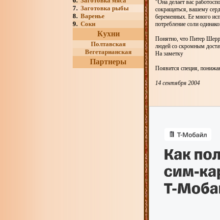
6.
Заготовка мяса
"Она делает вас работос
7.
Заготовка рыбы
сокращаться, вашему серд
8.
Варенье
беременных. Ее много исп
9.
Соки
потребление соли одинаков
Кухни
Понятно, что Питер Шерра
Полтавская
людей со скромным достат
Вегетарианская
На заметку
Партнеры
Появится специя, понижа
14 сентября 2004