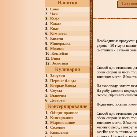
Напитки
Главная
1.
Соки
2.
Чай
3.
Кофе
4.
Какао
5.
Квас
6.
Компоты
7.
Кисели
Необходимые продукты: рыб
8.
Минералка
укропа - 20 г мука пшеничн
9.
Молоко
сметанный - 1 стакан сол
10.
Коктейли
11.
Вина
12.
Экзотика
Способ приготовления рец
Кулинария
обеих сторон на части то
1.
Закуски
топленом масле. Яйца от
2.
Первые блюда
3.
Вторые блюда
На сковороду налейте нем
4.
Соусы
На рыбу уложите поджарен
5.
Выпечка
сыром, сбрызните сливоч
6.
Десерты
Подавайте, посыпав измел
Консервирование
1.
Общие правила
Способ приготовления рец
2.
Консервация
обеих сторон на части то
3.
Маринование
топленом масле. Яйца отв
4.
Соление
жареную рыбу, а вокруг 
залейте все сметанным со
5.
Квашение
духовке. Подавайте, посы