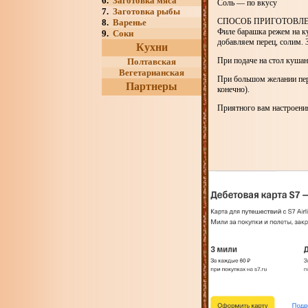
6.
Заготовка мяса
Соль — по вкусу
7.
Заготовка рыбы
СПОСОБ ПРИГОТОВЛ
8.
Варенье
Филе барашка режем на ку
9.
Соки
добавляем перец, солим. 
Кухни
При подаче на стол кушан
Полтавская
Вегетарианская
При большом желании пер
Партнеры
конечно).
Приятного вам настроени