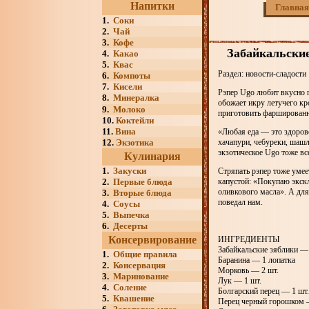
Напитки
Главная
1.
Соки
2.
Чай
3.
Кофе
Забайкальски
4.
Какао
5.
Квас
Раздел: новости-сладости
6.
Компоты
7.
Кисели
Рэпер Ugo любит вкусно 
8.
Минералка
обожает икру летучего кро
9.
Молоко
приготовить фаршированн
10.
Коктейли
11.
Вина
«Любая еда — это здоров
12.
Экзотика
хачапури, чебуреки, шашл
экзотическое Ugo тоже вс
Кулинария
1.
Закуски
Стряпать рэпер тоже умее
2.
Первые блюда
капустой: «Покупаю экск
оливкового масла». А для
3.
Вторые блюда
поведал нам.
4.
Соусы
5.
Выпечка
6.
Десерты
Консервирование
ИНГРЕДИЕНТЫ
Забайкальские зяблики — 
1.
Общие правила
Баранина — 1 лопатка
2.
Консервация
Морковь — 2 шт.
3.
Маринование
Лук — 1 шт.
4.
Соление
Болгарский перец — 1 шт.
5.
Квашение
Перец черный горошком 