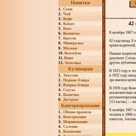
Напитки
1.
Соки
2.
Чай
3.
Кофе
42
4.
Какао
5.
Квас
8 октября 1967 г
6.
Компоты
7.
Кисели
42 года назад, 8
8.
Минералка
крови водителей, 
9.
Молоко
10.
Коктейли
Пьяные водители
11.
Вина
документ. Соглас
12.
Экзотика
других публичны
Кулинария
В 1925 году в эт
1.
Закуски
в 1932 году швед
2.
Первые блюда
эра анализа кров
3.
Вторые блюда
В 1939 году Коми
4.
Соусы
исключительно на
5.
Выпечка
регламентирующи
6.
Десерты
113 км/час) — ма
Консервирование
8 октября 1967 г
1.
Общие правила
человек в 1966 г
2.
Консервация
алкоголь, Англия
3.
Маринование
4.
Соление
5.
Квашение