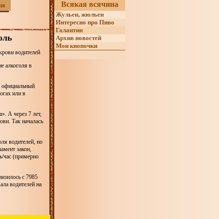
Всякая всячина
ив
Жульен, жюльен
Интересно про Пиво
Галантин
оль
Архив новостей
Мои кнопочки
крови водителей
ие алкоголя в
й официальный
огах или в
». А через 7 лет,
ови. Так началась
оля водителей, но
амент закон,
ь/час (примерно
низилось с 7985
вала водителей на