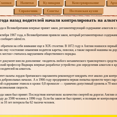
Главная
Напитки
Кулинария
Консервирование
Арх
Справочник
Советы
Полтавская кухня
 года назад водителей начали контролировать на алког
ода в Великобритании впервые принят закон, регламентирующий содержание алкоголя в 
 октября 1967 года, в Великобритании приняли закон, который регламентировал содержан
сообщает calend.ru.
 обратили на себя внимание еще в XIX столетии. В 1872 году в Англии появился первы
но ему «состояние опьянения водителя кареты, повозки, а также паровой машины на дор
х местах» считалось нарушением общественного порядка.
от документ внесли дополнение: «водитель любого механического транспортного средства
ский профессор Видмарк впервые разработал устройство для определения алкоголя в кр
и водителей на алкоголь.
тет палаты лордов британского парламента рекомендует внедрить этот анализ для контр
 добровольных началах. А в 1966 году предпринята первая попытка провести через парл
й содержание этанола в крови: 0,8 промилле — гранично-допустимый уровень и 70 мил
ксимальная скорость.
ода закон был принят. Последствия впечатлили: количество смертей на дорогах Англии с
оду до 3598 человек в 1996 году. Если бы закон не был принят, и полиция не контролиро
 за 10 лет потеряла бы 62 тысячи человек.