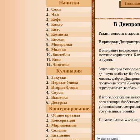
Напитки
Главная
1.
Соки
2.
Чай
3.
Кофе
В Днепроп
4.
Какао
5.
Квас
Раздел: новости-сладости
6.
Компоты
7.
Кисели
В пригороде Днепропетро
8.
Минералка
9.
Молоко
В минувшее воскресенье в
10.
Коктейли
местные журналисты. К ку
11.
Вина
и курицы.
12.
Экзотика
Завершающим аккордом пр
Кулинария
длинную колбаску-барбекю
1.
Закуски
мясных фабрик Днепропетр
2.
Первые блюда
послужила почти 20-метро
3.
Вторые блюда
переворачивать колбасу- 
4.
Соусы
5.
Выпечка
В итоге достижение занес
организаторы барбекю-чем
6.
Десерты
установленного американц
Консервирование
все участники пикника.
1.
Общие правила
По материалам: www.mign
2.
Консервация
3.
Маринование
4.
Соление
5.
Квашение