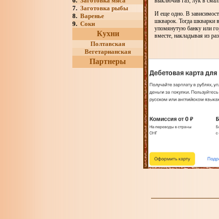
6.
Заготовка мяса
выключив газ, лук в смал
7.
Заготовка рыбы
И еще одно. В зависимост
8.
Варенье
шкварок. Тогда шкварки в
9.
Соки
упомянутую банку или гор
Кухни
вместе, накладывая из ра
Полтавская
Вегетарианская
Партнеры