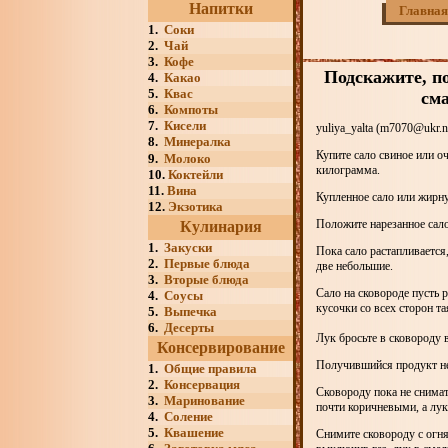
Напитки
Главная
1.
Соки
2.
Чай
3.
Кофе
Подскажите, п
4.
Какао
5.
Квас
сма
6.
Компоты
7.
Кисели
yuliya_yalta (m7070@ukr.n
8.
Минералка
Купите сало свиное или о
9.
Молоко
килограмма.
10.
Коктейли
11.
Вина
Купленное сало или жирну
12.
Экзотика
Положите нарезанное сало
Кулинария
1.
Закуски
Пока сало растапливается
2.
Первые блюда
две небольшие.
3.
Вторые блюда
Сало на сковороде пусть 
4.
Соусы
кусочки со всех сторон та
5.
Выпечка
6.
Десерты
Лук бросьте в сковороду 
Консервирование
Получившийся продукт нем
1.
Общие правила
2.
Консервация
Сковороду пока не снимать
3.
Маринование
почти коричневыми, а лук 
4.
Соление
5.
Квашение
Снимите сковороду с огня