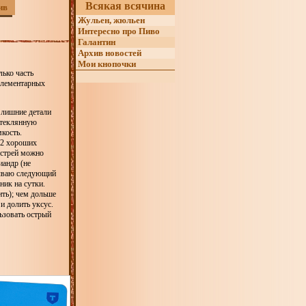
Всякая всячина
ив
Жульен, жюльен
Интересно про Пиво
Галантин
Архив новостей
Мои кнопочки
лько часть
элементарных
 лишние детали
стеклянную
кость.
 2 хороших
острей можно
иандр (не
дываю следующий
ник на сутки.
ить); чем дольше
и долить уксус.
ьзовать острый