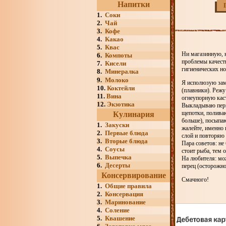
Напитки
1.
Соки
2.
Чай
3.
Кофе
4.
Какао
5.
Квас
Ни магазинную, н
6.
Компоты
проблемы качест
7.
Кисели
гигиенических но
8.
Минералка
9.
Молоко
Я исполюзую зам
10.
Коктейли
(плавники). Режу
11.
Вина
огнеупорную кас
12.
Экзотика
Выкладываю перв
щепотки, поливаю
Кулинария
больше), посыпаю
1.
Закуски
жалейте, именно
2.
Первые блюда
слой и повторяю 
3.
Вторые блюда
Пара советов: не
4.
Соусы
стоит рыба, тем 
5.
Выпечка
На любителя: мож
6.
Десерты
перец (осторожно
Консервирование
Смачного!
1.
Общие правила
2.
Консервация
3.
Маринование
4.
Соление
5.
Квашение