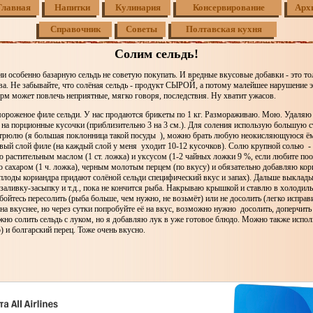
Главная
Напитки
Кулинария
Консервирование
Арх
Справочник
Советы
Полтавская кухня
Солим сельдь!
и особенно базарную сельдь не советую покупать. И вредные вкусовые добавки - это то
ва. Не забывайте, что солёная сельдь - продукт СЫРОЙ, а потому малейшее нарушение 
рм может повлечь неприятные, мягко говоря, последствия. Ну хватит ужасов.
ороженое филе сельди. У нас продаются брикеты по 1 кг. Размораживаю. Мою. Удаляю
 на порционные кусочки (приблизительно 3 на 3 см.). Для соления использую большую 
трюлю (я большая поклонница такой посуды ), можно брать любую неокисляющуюся ём
ый слой филе (на каждый слой у меня уходит 10-12 кусочков). Солю крупной солью -
 растительным маслом (1 ст. ложка) и уксусом (1-2 чайных ложки 9 %, если любите по
 сахаром (1 ч. ложка), черным молотым перцем (по вкусу) и обязательно добавляю кор
 плоды кориандра придают солёной сельди специфический вкус и запах). Дальше выкла
заливку-засыпку и т.д., пока не кончится рыба. Накрываю крышкой и ставлю в холодиль
 бойтесь пересолить (рыба больше, чем нужно, не возьмёт) или не досолить (легко исправ
она вкуснее, но через сутки попробуйте её на вкус, возможно нужно досолить, доперчить 
но солить сельдь с луком, но я добавляю лук в уже готовое блюдо. Можно также испол
) и болгарский перец. Тоже очень вкусно.