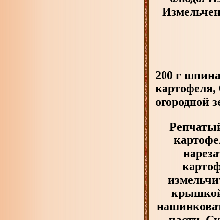
Измельчен
200 г шпина
картофеля, 
огородной з
Репчатый
картофе
нареза
картоф
измельчи
крышкой
нашинковать
части. С