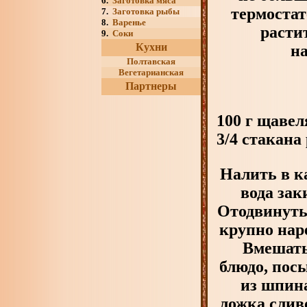
6.
Заготовка мяса
термостат
7.
Заготовка рыбы
8.
Варенье
расти
9.
Соки
Кухни
н
Полтавская
Вегетарианская
Партнеры
100 г щавел
3/4 стакана 
Налить в к
вода зак
Отодвинуть
крупно нар
Вмешать
блюдо, пос
из шпина
ложка слив