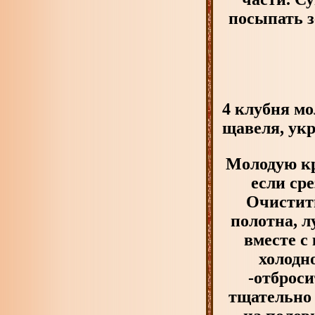
посыпать з
4 клубня мо
щавеля, укр
Молодую кр
если сре
Очистить
полотна, л
вместе с
холодн
-отброс
тщательно 