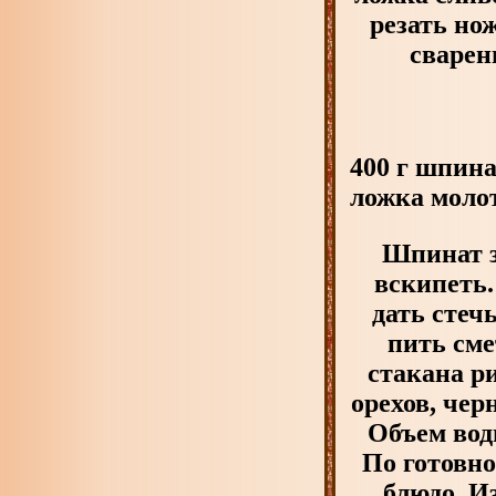
резать но
сварен
400 г шпина
ложка моло
Шпинат з
вскипеть.
дать стеч
пить сме
стакана р
орехов, чер
Объем вод
По готовно
блюдо. И