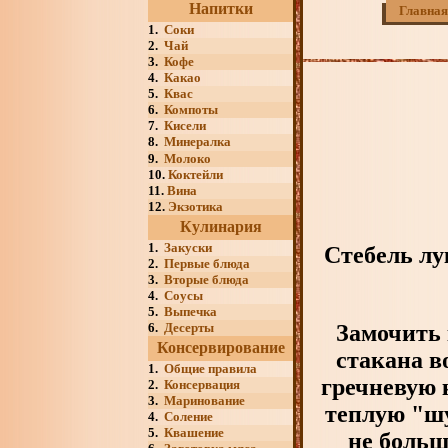
Напитки
Главная
1.
Соки
2.
Чай
3.
Кофе
4.
Какао
5.
Квас
6.
Компоты
7.
Кисели
8.
Минералка
9.
Молоко
10.
Коктейли
11.
Вина
12.
Экзотика
Кулинария
1.
Закуски
Стебель лу
2.
Первые блюда
3.
Вторые блюда
4.
Соусы
5.
Выпечка
6.
Десерты
Замочить к
Консервирование
стакана в
1.
Общие правила
гречневую 
2.
Консервация
3.
Маринование
теплую "шу
4.
Соление
5.
Квашение
не больш