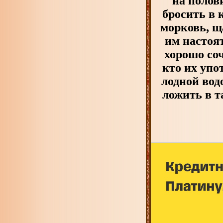
на полов
бросить в 
морковь, щ
им настоя
хорошо со
кто их упо
лодной вод
ложить в т