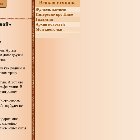
Всякая всячина
ив
Жульен, жюльен
Интересно про Пиво
Галантин
вой»
Архив новостей
Мои кнопочки
и
дей, Артем
ом доме друзей
ления.
ак как родные и
потом трачу
тью. А вот что
та фантазии. В
 тигровое».
о его словам,
й год будет не
подарил мне
но спокойно —
ились новые силы