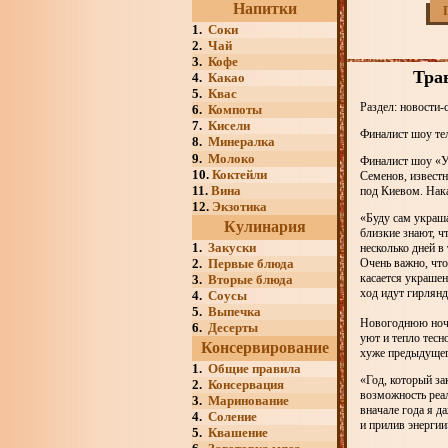
Напитки
1.
Соки
2.
Чай
3.
Кофе
Тра
4.
Какао
5.
Квас
Раздел: новости-
6.
Компоты
7.
Кисели
Финалист шоу те
8.
Минералка
9.
Молоко
Финалист шоу «У
10.
Коктейли
Семенов, известн
11.
Вина
под Киевом. Нака
12.
Экзотика
«Буду сам украша
Кулинария
близкие знают, ч
1.
Закуски
несколько дней в
2.
Первые блюда
Очень важно, что
касается украшен
3.
Вторые блюда
ход идут гирлянд
4.
Соусы
5.
Выпечка
Новогоднюю ночь 
6.
Десерты
уют и тепло тесн
Консервирование
хуже предыдущег
1.
Общие правила
«Год, который за
2.
Консервация
возможность реал
3.
Маринование
вначале года я д
4.
Соление
и прилив энергии
5.
Квашение