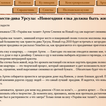
Главная
Напитки
Кулинария
Консервирование
Арх
Справочник
Советы
Полтавская кухня
вести-дива Урсула: «Новогодняя елка должна быть жи
сладости
леканала СТБ «Україна має талант» Артем Семенов на Новый год сам вырезает снежинк
країна має талант», занявший второе место и покоривший своим голосом миллионы лю
ый большинству как травести-дива Урсула, Новый год-2010 будет встречать в загородн
нуне праздника он рассказал Smachno.ua, как продвигаются его праздничные приготов
ть елку и квартиру, — говорит Артем. — Ежегодно эта миссия отводится именно мне, т
то в душе я еще и дизайнер. Сначала я еду в магазины выбирать игрушки и гирлянды, а 
 творении интерьерной красоты.
бы елочка была живой, ведь без аромата настоящей ели нельзя ощутить праздник полнос
ия квартиры — это творческий процесс, который завораживает и дает возможность поле
ы, серпантин, мной вырезанные снежинки из цветной бумаги… Обязательно будет что-то
Артем собирается провести в загородном доме под Киевом, у своих близких друзей. П
ой компании дорогих сердцу людей — это самый лучший праздник. И надеется, что новы
о.
канчивается, прошел для меня под девизом «Успех во всем!», — делится артист. — Он 
изовать себя в творчестве. До момента шоу, признаюсь, жизнь моя протекала достаточ
аже был в растерянности: а что завтра? Только попав на шоу «Україна має талант!», появ
».