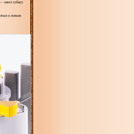
— завел собаку.
миться к новым