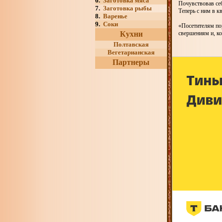
6.
Заготовка мяса
Почувствовав себ
7.
Заготовка рыбы
Теперь с ним в к
8.
Варенье
9.
Соки
«Посетителям пор
Кухни
свершениям и, ко
Полтавская
Вегетарианская
Партнеры