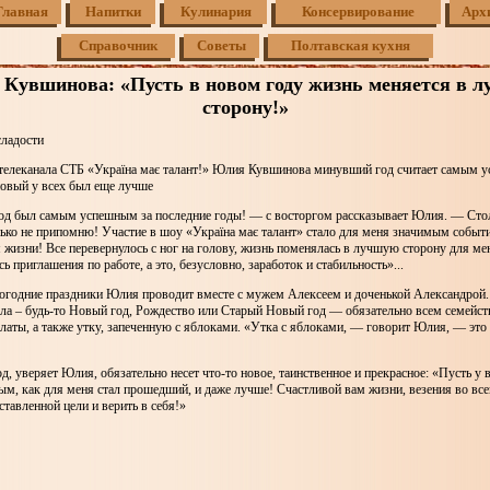
Главная
Напитки
Кулинария
Консервирование
Арх
Справочник
Советы
Полтавская кухня
Кувшинова: «Пусть в новом году жизнь меняется в 
сторону!»
сладости
телеканала СТБ «Україна має талант!» Юлия Кувшинова минувший год считает самым 
новый у всех был еще лучше
год был самым успешным за последние годы! — с восторгом рассказывает Юлия. — Сто
ько не припомню! Участие в шоу «Україна має талант» стало для меня значимым событ
 жизни! Все перевернулось с ног на голову, жизнь поменялась в лучшую сторону для ме
ь приглашения по работе, а это, безусловно, заработок и стабильность»...
огодние праздники Юлия проводит вместе с мужем Алексеем и доченькой Александрой.
ола – будь-то Новый год, Рождество или Старый Новый год — обязательно всем семейст
латы, а также утку, запеченную с яблоками. «Утка с яблоками, — говорит Юлия, — это
, уверяет Юлия, обязательно несет что-то новое, таинственное и прекрасное: «Пусть у в
м, как для меня стал прошедший, и даже лучше! Счастливой вам жизни, везения во все
ставленной цели и верить в себя!»