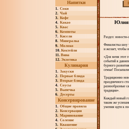
Напитки
1.
Соки
2.
Чай
3.
Кофе
Юлия 
4.
Какао
5.
Квас
6.
Компоты
7.
Кисели
Раздел: новости-
8.
Минералка
Финалистка шоу 
9.
Молоко
и желает, чтобы 
10.
Коктейли
11.
Вина
«Для меня этот 
12.
Экзотика
событий я давнен
Кулинария
бурного развития
семьи! Посыпалис
1.
Закуски
2.
Первые блюда
Традиционно нов
3.
Вторые блюда
праздничного ст
4.
Соусы
разнообразные са
5.
Выпечка
традиции».
6.
Десерты
Каждый новый год
Консервирование
таким же успешны
1.
Общие правила
умения идти к по
2.
Консервация
3.
Маринование
4.
Соление
5.
Квашение