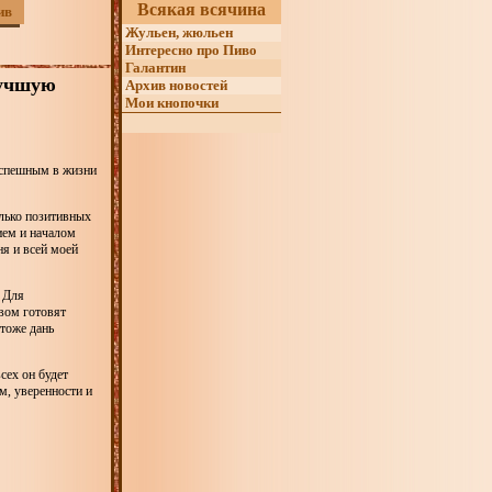
Всякая всячина
ив
Жульен, жюльен
Интересно про Пиво
Галантин
лучшую
Архив новостей
Мои кнопочки
успешным в жизни
лько позитивных
ием и началом
ня и всей моей
 Для
вом готовят
 тоже дань
сех он будет
м, уверенности и