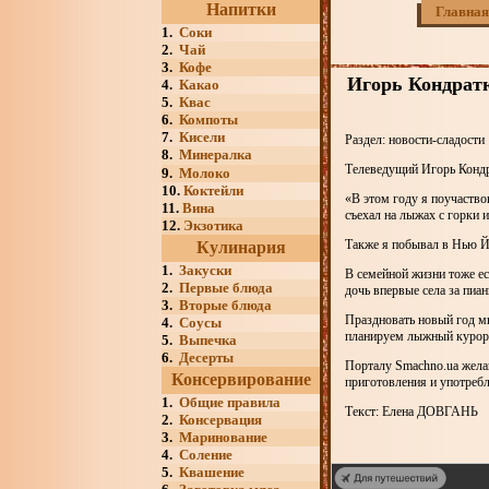
Напитки
Главная
1.
Соки
2.
Чай
3.
Кофе
Игорь Кондратю
4.
Какао
5.
Квас
6.
Компоты
7.
Кисели
Раздел: новости-сладости
8.
Минералка
Телеведущий Игорь Кондра
9.
Молоко
10.
Коктейли
«В этом году я поучаство
11.
Вина
съехал на лыжах с горки и
12.
Экзотика
Также я побывал в Нью Йо
Кулинария
1.
Закуски
В семейной жизни тоже ес
2.
Первые блюда
дочь впервые села за пи
3.
Вторые блюда
Праздновать новый год мы
4.
Соусы
планируем лыжный курорт,
5.
Выпечка
6.
Десерты
Порталу Smachno.ua желаю
Консервирование
приготовления и употребл
1.
Общие правила
Текст: Елена ДОВГАНЬ
2.
Консервация
3.
Маринование
4.
Соление
5.
Квашение