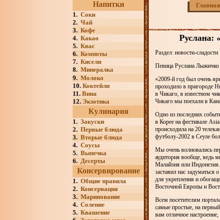
Напитки
Главная
1.
Соки
2.
Чай
3.
Кофе
Руслана: 
4.
Какао
5.
Квас
Раздел: новости-сладости
6.
Компоты
7.
Кисели
Певица Руслана Лыжичко 
8.
Минералка
9.
Молоко
«2009-й год был очень я
10.
Коктейли
проходило в пригороде Нь
11.
Вина
в Чикаго, в известном чик
12.
Экзотика
Чикаго мы поехали в Канад
Кулинария
Одно из последних событ
1.
Закуски
в Корее на фестивале Asia
2.
Первые блюда
происходила на 20 телекан
футболу-2002 в Сеуле бол
3.
Вторые блюда
4.
Соусы
Мы очень волновались пер
5.
Выпечка
аудитория вообще, ведь м
6.
Десерты
Малайзия или Индонезия.
Консервирование
заставил нас задуматься 
для укрепления и обогащ
1.
Общие правила
Восточной Европы и Вост
2.
Консервация
3.
Маринование
Всем посетителям портала
4.
Соление
самые простые, на первый
5.
Квашение
вам отличное настроение,