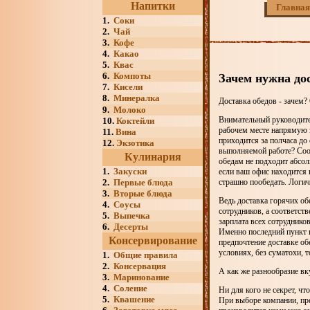
Напитки
Главная
1.
Соки
2.
Чай
3.
Кофе
4.
Какао
5.
Квас
6.
Компоты
Зачем нужна до
7.
Кисели
8.
Минералка
Доставка обедов - зачем?
9.
Молоко
Внимательный руководител
10.
Коктейли
рабочем месте напрямую 
11.
Вина
приходится за полчаса до
12.
Экзотика
выполняемой работе? Соо
Кулинария
обедам не подходит абсол
1.
Закуски
если ваш офис находится 
страшно пообедать. Логич
2.
Первые блюда
3.
Вторые блюда
Ведь доставка горячих об
4.
Соусы
сотрудников, а соответств
5.
Выпечка
зарплата всех сотруднико
6.
Десерты
Именно последний пункт п
Консервирование
предпочтение доставке об
условиях, без суматохи, 
1.
Общие правила
2.
Консервация
А как же разнообразие вк
3.
Маринование
4.
Соление
Ни для кого не секрет, ч
5.
Квашение
При выборе компании, пре