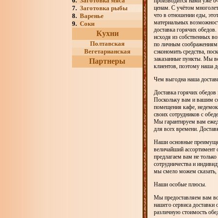
6.
Заготовка мяса
производится нами уже о
ценам. С учётом многолет
7.
Заготовка рыбы
что в отношении еды, это
8.
Варенье
материальных возможност
9.
Соки
доставка горячих обедов
Кухни
исходя из собственных во
Полтавская
по личным соображениям х
Вегетарианская
сэкономить средства, пос
заказанные пункты. Мы в
Партнеры
клиентов, поэтому наша д
Чем выгодна наша достав
Доставка горячих обедов
Поскольку вам и вашим с
помещения кафе, недемокр
своих сотрудников с обеде
Мы гарантируем вам ежед
для всех времени. Достав
Наши основные преимущес
величайший ассортимент 
предлагаем вам не только
сотрудничества и индивид
мы смело можем сказать, 
Наши особые плюсы.
Мы предоставляем вам во
нашего сервиса доставки 
различную стоимость обе