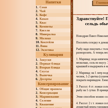
Напитки
Главная
1.
Соки
2.
Чай
3.
Кофе
Здравствуйте! 
4.
Какао
5.
Квас
сельдь обыч
6.
Компоты
7.
Кисели
8.
Минералка
Новодран Павел Николаев
9.
Молоко
10.
Коктейли
Посолить селедку в домаш
11.
Вина
Рыбу надо покупать с тол
12.
Экзотика
разморозить. А теперь нес
Кулинария
1. Маринад: вода кипячена
1.
Закуски
несколько, соль по вкусу.
2.
Первые блюда
крышкой и выдержать в ком
3.
Вторые блюда
4.
Соусы
2. Маринад: на 1 литр вод
5.
Выпечка
чеснок, 1-2 цветка (сушен
6.
Десерты
покрыта маринадом. Емкос
Консервирование
3. Рассол: 4 ст. ложки со
1.
Общие правила
рыбу на 1 сутки. В принц
2.
Консервация
3.
Маринование
Этим способом можно соли
4.
Соление
4. Рассол: 2 с т. ложки с
5.
Квашение
душистый перец горошком 