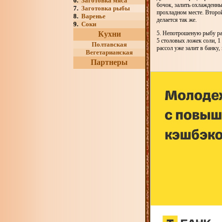
6.
Заготовка мяса
бочок, залить охлажденны
7.
Заготовка рыбы
прохладном месте. Второй 
8.
Варенье
делается так же.
9.
Соки
Кухни
5. Непотрошеную рыбу ра
5 столовых ложек соли, 1
Полтавская
рассол уже залит в банку
Вегетарианская
Партнеры