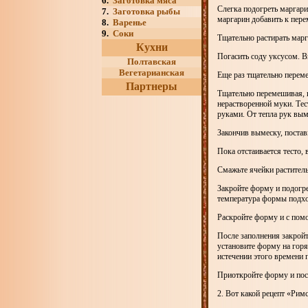
6.
Заготовка мяса
Слегка подогреть маргари
7.
Заготовка рыбы
маргарин добавить к пере
8.
Варенье
9.
Соки
Тщательно растирать мар
Кухни
Погасить соду уксусом. 
Полтавская
Вегетарианская
Еще раз тщательно переме
Партнеры
Тщательно перемешивая, п
нерастворенной муки. Те
руками. От тепла рук вым
Закончив вымеску, поставь
Пока отстаивается тесто,
Смажьте ячейки растител
Закройте форму и подогре
температура формы подхо
Раскройте форму и с пом
После заполнения закрой
установите форму на горя
истечении этого времени 
Приоткройте форму и посм
2. Вот какой рецепт «Римс