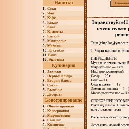
Напитки
Главная
1.
Соки
2.
Чай
3.
Кофе
Здравствуйте!!
4.
Какао
5.
Квас
очень нужен 
6.
Компоты
рецеп
7.
Кисели
8.
Минералка
Таня (tehnollog@yandex.ru
9.
Молоко
10.
Коктейли
1. Рецепт песочного пече
11.
Вина
ИНГРЕДИЕНТЫ
12.
Экзотика
Мука пшеничная, высший
Кулинария
Яйцо куриное — 1 шт.
1.
Закуски
Маргарин кулинарный — 
2.
Первые блюда
Сахар — 20 г
Соль — 1 г
3.
Вторые блюда
Сода пищевая — 1 г
4.
Соусы
Лимонная кислота — 1 г 
5.
Выпечка
Масло растительное — 5 
6.
Десерты
Консервирование
СПОСОБ ПРИГОТОВЛ
Взять одно яйцо. Тщатель
1.
Общие правила
приготовления теста.
2.
Консервация
3.
Маринование
Высыпать в емкость с яйц
4.
Соление
5.
Квашение
Деревянной ложкой перем