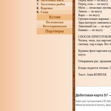
6.
Заготовка мяса
Перец чили — по вкусу
7.
Заготовка рыбы
Перец, соль — по вкусу
Мята — несколько листик
8.
Варенье
Лимон — по вкусу
9.
Соки
Кари — по вкусу
Кухни
Орешки кешью жареные —
Полтавская
Зира (которую заменили 
Вегетарианская
Лимонный сок — по вкус
Бананы — по вкусу
Партнеры
СПОСОБ ПРИГОТОВЛ
Чеснок, чили, лук нареза
сметану, сыр и кари. Все
Куриное филе нарезаем к
вкуса.
Отвариваем рис, процежи
Блюдо подается теплым. С
Текст: Анна КОВПАК