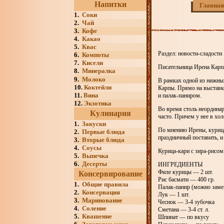
Напитки
Главная
1.
Соки
2.
Чай
3.
Кофе
4.
Какао
5.
Квас
Раздел: новости-сладости
6.
Компоты
7.
Кисели
Писательница Ирена Карп
8.
Минералка
9.
Молоко
В рамках одной из нижны
10.
Коктейли
Карпы. Прямо на выставк
11.
Вина
и палак-паниром.
12.
Экзотика
Во время столь неординар
Кулинария
часто. Причем у нее в хо
1.
Закуски
По мнению Ирены, курица-
2.
Первые блюда
праздничный поставить, 
3.
Вторые блюда
4.
Соусы
Курица-кари с зира-рисом
5.
Выпечка
6.
Десерты
ИНГРЕДИЕНТЫ
Филе курицы — 2 шт.
Консервирование
Рис басмати — 400 гр.
1.
Общие правила
Палак-панир (можно заме
2.
Консервация
Лук — 1 шт.
3.
Маринование
Чеснок — 3-4 зубочка
4.
Соление
Сметана — 3-4 ст. л.
5.
Квашение
Шпинат — по вкусу