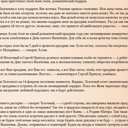
Горов приготовил своей жене очень романтический подарок.
Валентина я хочу подарить Яне котенка. Решение пришло спонтанно. Моя жена очень люб
я была на них аллергия, поэтому мы даже не пытались завести дома кошку. Но, не так д
рузей и они как раз купили котенка-перса. Яна целый вечер не выпускала малютку из ру
ся и я тут же решил, что именно подарить жене на праздник влюбленных. Раз уж она так
одарить ей что-то другое, поскольку знаю, что принесет ей наибольшую радость», — сказ
пачки Ассии Ахат на самый романтический праздник года уже запланировано концертно
 всем влюбленным в День святого Валентина. Для себя же и мужа артистка тоже готови
на отдых хотя бы на 5 дней и провести праздник там. Если честно, хотелось бы погретьс
это Мальдивы», — говорит Ассия.
 Молочный и Сергей Притула делиться своими планами особо не торопятся — у ребят
ошение ко Дню святого Валентина, как к неотъемлемому элементу общества потребителе
 вот Вам праздник, вот Вам его символы, а вот Вам смета, чтобы этот праздник провест
ют за этими валентинками. Весело», — комментирует Сергей Притула, улыбаясь.
и Толочного на 14 февраля постоянно меняются. Видимо, Толочный хочет окончательно
е праздника и устроить ей совсем неожиданный сюрприз. Пока что Женя тщательно обду
как настроение любимой подскажет, так и будет действовать.
емного растерян — говорит Толочный, — с одной стороны, мы наверняка накануне празд
ять, какая же суббота без вечеринки! Так что я придумал выкрасть её под утро, посадить
зами и приехать в одно из самых живописных мест Киева — к Родине Матери. Там така
к что очень хочется встретить рассвет в этой красоте. Обязательно захвачу с собой плед
 не будем этой ночью нигде веселится, тогда будить свою девушку я не буду — устрою 
 Валентина. Думаю, отправиться в планетарий. Будем на звезды в темноте смотреть и ше