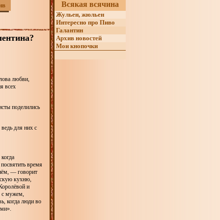
Всякая всячина
ив
Жульен, жюльен
Интересно про Пиво
Галантин
лентина?
Архив новостей
Мои кнопочки
лова любви,
я всех
исты поделились
ведь для них с
 когда
и посвятить время
нём, — говорит
нскую кухню,
Королёвой и
с с мужем,
ь, когда люди во
ыми».