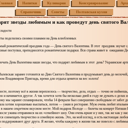
Главная
Напитки
Кулинария
Консервирование
Арх
Справочник
Советы
Полтавская кухня
арят звезды любимым и как проведут день святого Ва
сладости
сты поделились своими планами на День влюбленных
мый романтический праздник года — День cвятого Валентина. В этот праздник звучат с
овые поступки, преподносятся романтические подарки. Вся страна живет в ожидании Дн
мечать День Валентина наши звезды, что подарят любимым в этот день? Украинские арт
алевская заранее готовится ко Дню Святого Валентина и продумывает день до мелочей, 
ом Владимиром Пригладь, время для отдыха ценится на вес золота!
сте, поэтому всё в жизни переплелось — творчество, дела, отдых — точно не поймешь,
но и начинается другое. А так хочется хотя бы несколько дней в году не думать о делах 
тому мы заранее спланировали, чтобы 14 февраля был совершенно свободным от забот д
ала хотим хорошенько выспаться, потом — ужин в ресторане. Муж очень любит италья
 в нашем секретном вкусном месте. Мой подарок Володе — билеты на концерт Наташи 
 после ужина отправимся на их «семейное» шоу. Они очень яркие и у них, так же как у на
ся совмещать творчество и семейную жизнь. Это, на мой взгляд, и есть настоящая любов
и поддерживают друг друга. Я желаю, чтобы каждому в жизни так же повезло с любим