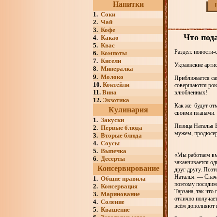
Напитки
1.
Соки
2.
Чай
3.
Кофе
Что под
4.
Какао
5.
Квас
Раздел: новости-
6.
Компоты
7.
Кисели
Украинские арти
8.
Минералка
9.
Молоко
Приближается са
10.
Коктейли
совершаются рок
11.
Вина
влюбленных!
12.
Экзотика
Как же будут от
Кулинария
своими планами.
1.
Закуски
Певица Наталья В
2.
Первые блюда
мужем, продюсер
3.
Вторые блюда
4.
Соусы
5.
Выпечка
«Мы работаем вме
6.
Десерты
заканчивается од
Консервирование
друг другу. Поэ
Наталья. — Снач
1.
Общие правила
поэтому посидим
2.
Консервация
Тарзана, так что
3.
Маринование
отлично получает
4.
Соление
всём дополняют 
5.
Квашение