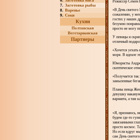
6.
Заготовка мяса
Режиссер Семен 
7.
Заготовка рыбы
«В День святого 
8.
Варенье
сожалению, у мен
9.
Соки
гостях у наших д
Кухни
безумно понравил
Полтавская
просто не могу п
Вегетарианская
У певицы и скри
Партнеры
отличный подарок
«Хочется уехать 
моря. В идеале 
Юмористы Андрей
скептическое отн
«Получается так:
замыленные бега
Планы певца Жен
девушку наканун
варианта, а там 
«Я, признаюсь, н
будем где-то гул
завязанными гла
просто космос. Та
Но если вдруг мы
сам День святого