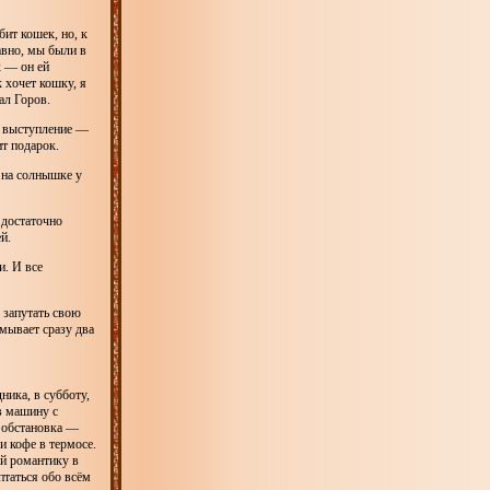
ит кошек, но, к
авно, мы были в
к — он ей
 хочет кошку, я
ал Горов.
е выступление —
т подарок.
я на солнышке у
 достаточно
й.
и. И все
 запутать свою
мывает сразу два
ника, в субботу,
 в машину с
я обстановка —
 и кофе в термосе.
ей романтику в
птаться обо всём