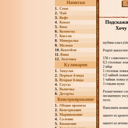
Напитки
1.
Соки
2.
Чай
3.
Кофе
Подскажи
4.
Какао
5.
Квас
Хочу 
6.
Компоты
7.
Кисели
8.
Минералка
шубина ольга (sh
9.
Молоко
10.
Коктейли
Рецепт аналогиче
11.
Вина
150 г сливочного
12.
Экзотика
0,5 столовые лож
Кулинария
2 яйца
1.
Закуски
1 столовая ложка
2.
Первые блюда
1/2 чайной ложк
1 чайная ложка у
3.
Вторые блюда
3 стакана муки
4.
Соусы
5.
Выпечка
Размягченное сли
6.
Десерты
погашенную уксус
Консервирование
тесто.
1.
Общие правила
Наполнить можно
2.
Консервация
3.
Маринование
паштет из кревет
4.
Соление
паштет из печени
5.
Квашение