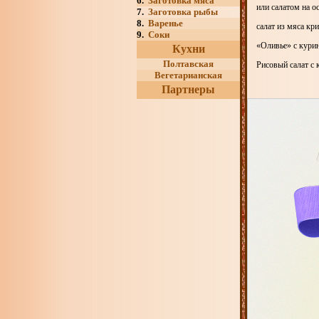
6.
Заготовка мяса
или салатом на о
7.
Заготовка рыбы
8.
Варенье
салат из мяса кр
9.
Соки
«Оливье» с кури
Кухни
Полтавская
Рисовый салат с
Вегетарианская
Партнеры