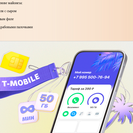
снове майонеза:
иля с сыром
ным филе
 крабовыми палочками