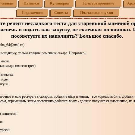
Главная
Напитки
Кулинария
Консервирование
Арх
Справочник
Советы
Полтавская кухня
те рецепт несладкого теста для старенькой маминой 
испечь и подать как закуску, не склеивая половинки. 
посоветуете их наполнить? Большое спасибо.
uba_64@mail.ru)
н сладкому, только кладите поменьше сахара. Например:
 масла
ки сахара (вместо трех)
 коньяка
и соды
ксуса
вочное масло растереть с сахаром, добавить яйца и коньяк - все хорошо взбить. Добавит
ом, перемешать, затем постепенно добавить муку - должно получиться пластичное, не 
 паштетом:
ок
 трески