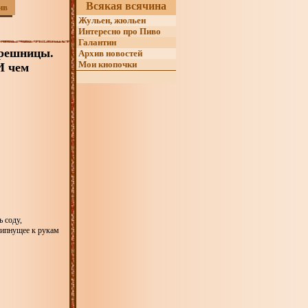
Всякая всячина
ив
Жульен, жюльен
Интересно про Пиво
Галантин
орешницы.
Архив новостей
Мои кнопочки
И чем
ь соду,
липнущее к рукам