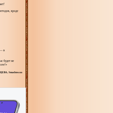
ает!
методов, вроде
 — в
ас будет не
соте!»
ЦЕВА, Smachno.ua