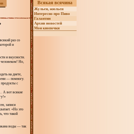
Всякая всячина
ив
Жульен, жюльен
Интересно про Пиво
Галантин
»
Архив новостей
Мои кнопочки
всякий раз со
которой и
ти и вкусности.
 человеком! Но,
деть на диете,
елени — помногу.
 продукты с
… А вот всякие
гу!»
ен, записи
ватает. «Но это
ь, что такой
такана воды — так