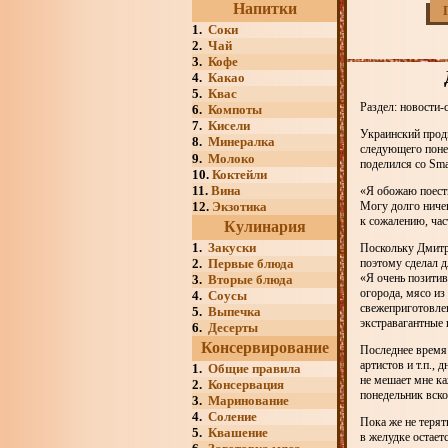
Напитки
1.
Соки
2.
Чай
3.
Кофе
4.
Какао
5.
Квас
Раздел: новости-
6.
Компоты
7.
Кисели
Украинский продю
8.
Минералка
следующего понед
9.
Молоко
поделился со Sm
10.
Коктейли
11.
Вина
«Я обожаю поест
12.
Экзотика
Могу долго ничег
к сожалению, час
Кулинария
1.
Закуски
Поскольку Дмитри
2.
Первые блюда
поэтому сделал д
«Я очень позити
3.
Вторые блюда
огорода, мясо из
4.
Соусы
свежеприготовле
5.
Выпечка
экстравагантные 
6.
Десерты
Консервирование
Последнее время
артистов и т.п.,
1.
Общие правила
не мешает мне ка
2.
Консервация
понедельник вско
3.
Маринование
4.
Соление
Пока же не терят
5.
Квашение
в желудке остает