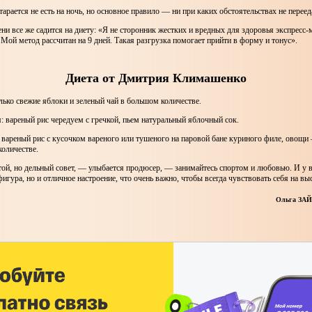
арается не есть на ночь, но основное правило — ни при каких обстоятельствах не переед
ни все же садится на диету: «Я не сторонник жестких и вредных для здоровья экспресс-
. Мой метод рассчитан на 9 дней. Такая разгрузка помогает прийти в форму и тонус».
Диета от Дмитрия Климашенко
лько свежие яблоки и зеленый чай в большом количестве.
 вареный рис чередуем с гречкой, пьем натуральный яблочный сок.
 вареный рис с кусочком вареного или тушеного на паровой бане куриного филе, овощи
оличестве.
ой, но дельный совет, — улыбается продюсер, — занимайтесь спортом и любовью. И у в
фигура, но и отличное настроение, что очень важно, чтобы всегда чувствовать себя на вы
Ольга ЗАЙ