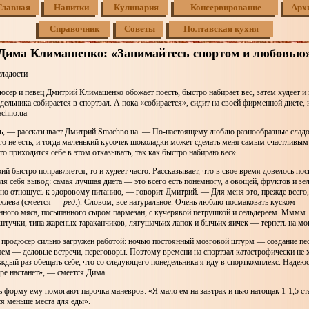
Главная
Напитки
Кулинария
Консервирование
Арх
Справочник
Советы
Полтавская кухня
Дима Климашенко: «Занимайтесь спортом и любовью
сладости
сер и певец Дмитрий Климашенко обожает поесть, быстро набирает вес, затем худеет и 
ельника собирается в спортзал. А пока «собирается», сидит на своей фирменной диете, 
achno.ua
ь, — рассказывает Дмитрий Smachno.ua. — По-настоящему люблю разнообразные сладос
о не есть, и тогда маленький кусочек шоколадки может сделать меня самым счастливым
то приходится себе в этом отказывать, так как быстро набираю вес».
й быстро поправляется, то и худеет часто. Рассказывает, что в свое время довелось поси
ля себя вывод: самая лучшая диета — это всего есть понемногу, а овощей, фруктов и з
вно отношусь к здоровому питанию, — говорит Дмитрий. — Для меня это, прежде всего,
 хлева (смеется —
ред
.). Словом, все натуральное. Очень люблю посмаковать куском
нного мяса, посыпанного сыром пармезан, с кучерявой петрушкой и сельдереем. Мммм
штучки, типа жареных тараканчиков, лягушачьих лапок и бычьих яичек — терпеть на мо
 продюсер сильно загружен работой: ночью постоянный мозговой штурм — создание пес
 днем — деловые встречи, переговоры. Поэтому времени на спортзал катастрофически не х
ждый раз обещать себе, что со следующего понедельника я иду в спорткомплекс. Надеюс
ре настанет», — смеется Дима.
ь форму ему помогают парочка маневров: «Я мало ем на завтрак и пью натощак 1-1,5 с
ся меньше места для еды».