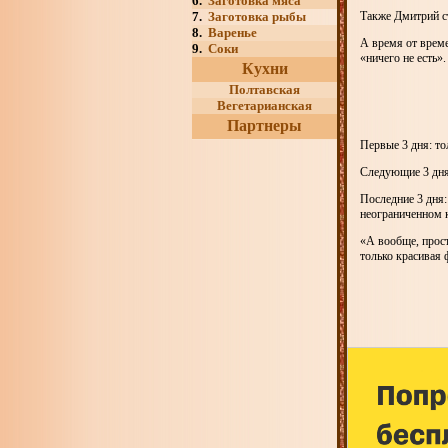
6.
Заготовка мяса
7.
Заготовка рыбы
Также Дмитрий ст
8.
Варенье
А время от време
9.
Соки
«ничего не есть»
Кухни
Полтавская
Вегетарианская
Партнеры
Первые 3 дня: то
Следующие 3 дня:
Последние 3 дня:
неограниченном к
«А вообще, прост
только красивая 