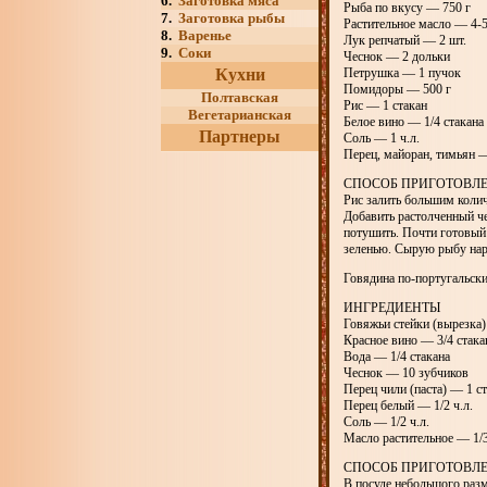
6.
Заготовка мяса
Рыба по вкусу — 750 г
7.
Заготовка рыбы
Растительное масло — 4-5 
8.
Варенье
Лук репчатый — 2 шт.
9.
Соки
Чеснок — 2 дольки
Кухни
Петрушка — 1 пучок
Помидоры — 500 г
Полтавская
Рис — 1 стакан
Вегетарианская
Белое вино — 1/4 стакана
Партнеры
Соль — 1 ч.л.
Перец, майоран, тимьян —
СПОСОБ ПРИГОТОВЛ
Рис залить большим колич
Добавить растолченный че
потушить. Почти готовый
зеленью. Сырую рыбу нар
Говядина по-португальск
ИНГРЕДИЕНТЫ
Говяжьи стейки (вырезка)
Красное вино — 3/4 стака
Вода — 1/4 стакана
Чеснок — 10 зубчиков
Перец чили (паста) — 1 ст.
Перец белый — 1/2 ч.л.
Соль — 1/2 ч.л.
Масло растительное — 1/3
СПОСОБ ПРИГОТОВЛ
В посуде небольшого разм