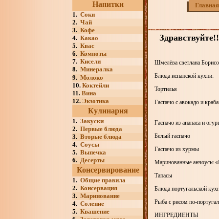
Напитки
Главная
1.
Соки
2.
Чай
3.
Кофе
Здравствуйте!
4.
Какао
5.
Квас
6.
Компоты
7.
Кисели
Шмелёва светлана Борисов
8.
Минералка
Блюда испанской кухни:
9.
Молоко
10.
Коктейли
Тортилья
11.
Вина
12.
Экзотика
Гаспачо с авокадо и краб
Кулинария
1.
Закуски
Гаспачо из ананаса и огур
2.
Первые блюда
Белый гаспачо
3.
Вторые блюда
4.
Соусы
Гаспачо из хурмы
5.
Выпечка
6.
Десерты
Маринованные анчоусы «
Консервирование
Тапасы
1.
Общие правила
2.
Консервация
Блюда португальской кухн
3.
Маринование
Рыба с рисом по-португал
4.
Соление
5.
Квашение
ИНГРЕДИЕНТЫ