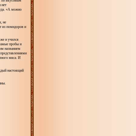
, по вкусовым
 нет
еда. «А можно
, не
т из помидоров и
 же и учился
 самые пробы и
им названием
и представлениями
много мяса. И
ждый настоящий
ины.