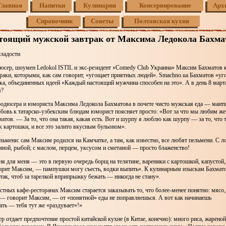
Главная
Напитки
Кулинария
Консервирование
Арх
Справочник
Советы
Полтавская кухня
тоящий мужской завтрак от Максима Ледокола Бахма
сладости
юсер, шоумен Ledokol ISTIL и экс-резидент «Comedy Club Украина» Максим Бахматов 
траки, которыми, как сам говорит, «угощает приятных людей». Smachno.ua Бахматов «у
ка, объединенных идеей «Каждый настоящий мужчина способен на это». А в день 8 март
м?
родюсера и юмориста Максима Ледокола Бахматова в почете чисто мужская еда — манты
юбовь к татарско-узбекским блюдам юморист поясняет просто: «Вот за что мы любим 
тов. — За то, что она такая, какая есть. Вот и шурпу я люблю как шурпу — за то, что т
к картошки, и все это залито вкусным бульоном».
ельмени: сам Максим родился на Камчатке, а там, как известно, все любят пельмени. С л
иной, рыбой; с маслом, перцем, уксусом и сметаной — просто блаженство!
я для меня — это в первую очередь борщ на телятине, вареники с картошкой, капустой,
рит Максим, — пампушки могу съесть, водки выпить». К кулинарным изыскам Бахмат
так, чтоб за тарелкой вприпрыжку бежать — никогда не стану».
стных кафе-ресторанах Максим старается заказывать то, что более-менее понятно: мясо, 
 — говорит Максим, — от «понятной» еды не поправляешься. А вот как начинаешь
ть — тебя тут же «раздувает»!»
 отдает предпочтение простой китайской кухне (в Китае, конечно): много риса, жареной