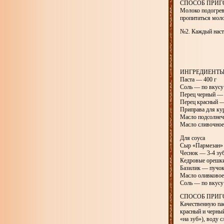
СПОСОБ ПРИГ
Молоко подогрев
пропитаться моло
№2. Каждый наст
ИНГРЕДИЕНТ
Паста — 400 г
Соль — по вкусу
Перец черный — 
Перец красный —
Приправа для ку
Масло подсолнечн
Масло сливочное 
Для соуса
Сыр «Пармезан» 
Чеснок — 3-4 зу
Кедровые орешки
Базилик — пучо
Масло оливковое 
Соль — по вкусу
СПОСОБ ПРИГ
Качественную пас
красный и черный
«на зуб»), воду 