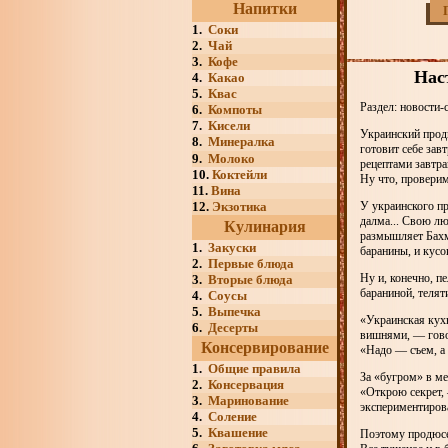
Напитки
1.
Соки
2.
Чай
3.
Кофе
Нас
4.
Какао
5.
Квас
Раздел: новости-
6.
Компоты
7.
Кисели
Украинский прод
8.
Минералка
готовит себе зав
9.
Молоко
рецептами завтра
10.
Коктейли
Ну что, провери
11.
Вина
12.
Экзотика
У украинского п
далма... Свою л
Кулинария
размышляет Бахма
1.
Закуски
баранины, и кусо
2.
Первые блюда
Ну и, конечно, п
3.
Вторые блюда
бараниной, телят
4.
Соусы
5.
Выпечка
«Украинская кухн
6.
Десерты
вишнями, — гово
Консервирование
«Надо — съем, а 
1.
Общие правила
За «бугром» в ме
2.
Консервация
«Открою секрет,
3.
Маринование
экспериментирова
4.
Соление
5.
Квашение
Поэтому продюсер