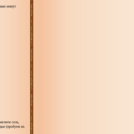
лько минут
авляем соль,
дые (пробуем их