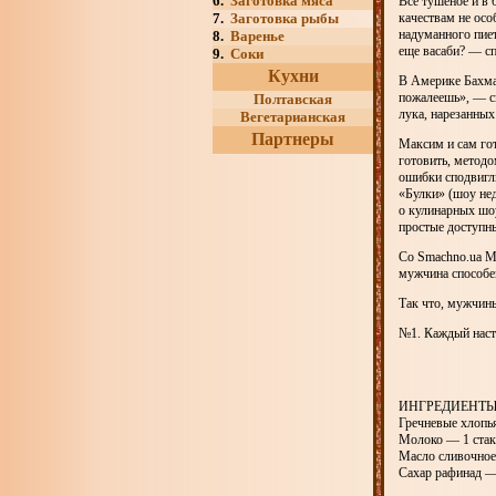
6.
Заготовка мяса
Все тушеное и в 
7.
Заготовка рыбы
качествам не осо
надуманного пие
8.
Варенье
еще васаби? — с
9.
Соки
Кухни
В Америке Бахмат
пожалеешь», — с
Полтавская
лука, нарезанны
Вегетарианская
Партнеры
Максим и сам гот
готовить, методо
ошибки сподвигл
«Булки» (шоу нед
о кулинарных шоу
простые доступн
Со Smachno.ua М
мужчина способен
Так что, мужчин
№1. Каждый наст
ИНГРЕДИЕНТ
Гречневые хлопь
Молоко — 1 стак
Масло сливочное
Сахар рафинад —