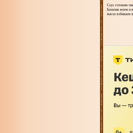
Соус готовим та
Базилик моем и в
масло взбиваем в