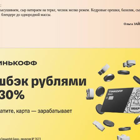
к:
ысушиваем, сыр натираем на терке, чеснок мелко режем. Кедровые орешки, базилик, сыр
 блендере до однородной массы.
Ольга ЗАЙ