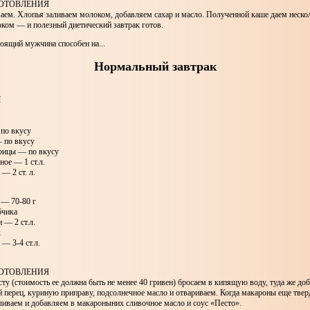
ОТОВЛЕНИЯ
аем. Хлопья заливаем молоком, добавляем сахар и масло. Полученной каше даем неско
ком — и полезный диетический завтрак готов.
оящий мужчина способен на...
Нормальный завтрак
Ы
по вкусу
 по вкусу
рицы — по вкусу
ое — 1 ст.л.
— 2 ст. л.
— 70-80 г
бчика
 — 2 ст.л.
к
— 3-4 ст.л.
ОТОВЛЕНИЯ
ту (стоимость ее должна быть не менее 40 гривен) бросаем в кипящую воду, туда же доб
 перец, куриную приправу, подсолнечное масло и отвариваем. Когда макароны еще твер
сливаем и добавляем в макароныних сливочное масло и соус «Песто».