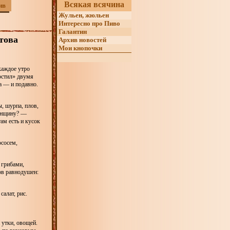
Всякая всячина
ив
Жульен, жюльен
Интересно про Пиво
Галантин
това
Архив новостей
Мои кнопочки
каждое утро
гостил» двумя
а — и подавно.
, шурпа, плов,
женщину? —
ам есть и кусок
ососем,
 грибами,
ов равнодушен:
салат, рис.
 утки, овощей.