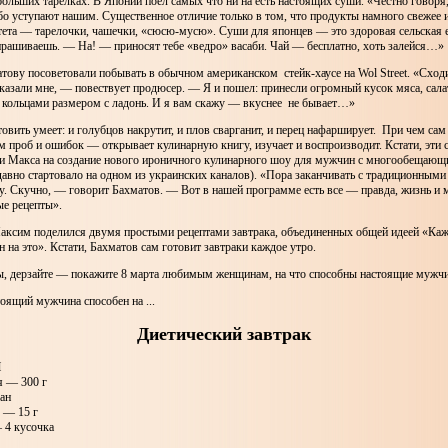
больших тарелках. В Японии поел самых что ни на есть настоящих суши. «Честно говоря
бо уступают нашим. Существенное отличие только в том, что продукты намного свежее и
тета — тарелочки, чашечки, «сюсю-мусю». Суши для японцев — это здоровая сельская 
прашиваешь. — На! — приносят тебе «ведро» васаби. Чай — бесплатно, хоть залейся…»
ову посоветовали побывать в обычном американском стейк-хаусе на Wol Street. «Сходи
казали мне, — повествует продюсер. — Я и пошел: принесли огромный кусок мяса, сала
х кольцами размером с ладонь. И я вам скажу — вкуснее не бывает…»
овить умеет: и голубцов накрутит, и плов сварганит, и перец нафарширует. При чем сам
м проб и ошибок — открывает кулинарную книгу, изучает и воспроизводит. Кстати, эти
и Макса на создание нового ироничного кулинарного шоу для мужчин с многообещающ
авно стартовало на одном из украинских каналов). «Пора заканчивать с традиционным
. Скучно, — говорит Бахматов. — Вот в нашей программе есть все — правда, жизнь и 
ые рецепты».
аксим поделился двумя простыми рецептами завтрака, объединенных общей идеей «Ка
 на это». Кстати, Бахматов сам готовит завтраки каждое утро.
ы, дерзайте — покажите 8 марта любимым женщинам, на что способны настоящие мужч
оящий мужчина способен на ...
Диетический завтрак
Ы
я — 300 г
ан
 — 15 г
 4 кусочка