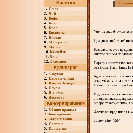
Напитки
Главная
1.
Соки
2.
Чай
3.
Кофе
4.
Какао
5.
Квас
Уникальный фестиваль ви
6.
Компоты
7.
Кисели
Праздник любителей вина 
8.
Минералка
9.
Молоко
Безусловно, этот праздни
10.
Коктейли
изготовленным по уника
11.
Вина
12.
Экзотика
Наряду с известными вино
Кулинария
Sea Horse, Flam, Emek ha E
1.
Закуски
Будут среди них и те, чь
2.
Первые блюда
и за рубежом по достаточ
3.
Вторые блюда
Etzion, Cremesan, Ben Hana
4.
Соусы
5.
Выпечка
Иудейские горы - относи
6.
Десерты
виноградники выращивают 
Консервирование
северу от Иерусалима, а т
1.
Общие правила
Фестиваль продлиться в че
2.
Консервация
3.
Маринование
14 октября 2004
4.
Соление
5.
Квашение