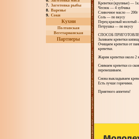
6.
Заготовка мяса
Креветки (крупные) — 1к
7.
Заготовка рыбы
Чеснок — 4 зубчика
8.
Варенье
Сливочное масло — 200г
9.
Соки
Соль — по вкусу
Кухни
Перец красный молотый 
Петрушка — по вкусу
Полтавская
Вегетарианская
СПОСОБ ПРИГОТОВЛ
Партнеры
Заливаем креветки кипяще
Очищаем креветки от панц
креветки.
Жарим креветки около 2 
Снимаем креветки со ско
перемешиваем.
Снова выкладываем креве
Есть лучше горячими.
Приятного аппетита!