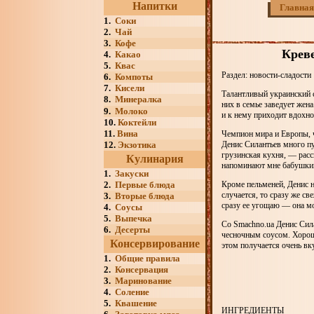
Напитки
Главная
1.
Соки
2.
Чай
3.
Кофе
Креве
4.
Какао
5.
Квас
Раздел: новости-сладости
6.
Компоты
7.
Кисели
Талантливый украинский 
8.
Минералка
них в семье заведует жен
9.
Молоко
и к нему приходит вдохно
10.
Коктейли
11.
Вина
Чемпион мира и Европы, 
12.
Экзотика
Денис Силантьев много пу
грузинская кухня, — расс
Кулинария
напоминают мне бабушки
1.
Закуски
2.
Первые блюда
Кроме пельменей, Денис н
случается, то сразу же с
3.
Вторые блюда
сразу ее угощаю — она мо
4.
Соусы
5.
Выпечка
Со Smachno.ua Денис Сил
6.
Десерты
чесночным соусом. Хорошо
Консервирование
этом получается очень вк
1.
Общие правила
2.
Консервация
3.
Маринование
4.
Соление
5.
Квашение
ИНГРЕДИЕНТЫ