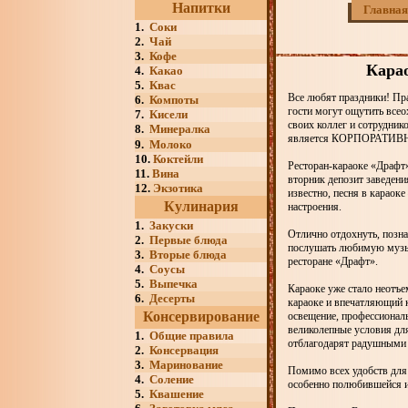
Напитки
Главная
1.
Соки
2.
Чай
3.
Кофе
Карао
4.
Какао
5.
Квас
Все любят праздники! Пра
6.
Компоты
гости могут ощутить всео
7.
Кисели
своих коллег и сотрудник
8.
Минералка
является КОРПОРАТИВ
9.
Молоко
10.
Коктейли
Ресторан-караоке «Драфт
11.
Вина
вторник депозит заведения
12.
Экзотика
известно, песня в караоке
Кулинария
настроения.
1.
Закуски
Отлично отдохнуть, позна
2.
Первые блюда
послушать любимую музыку
3.
Вторые блюда
ресторане «Драфт».
4.
Соусы
5.
Выпечка
Караоке уже стало неотъ
6.
Десерты
караоке и впечатляющий к
Консервирование
освещение, профессиональ
великолепные условия для
1.
Общие правила
отблагодарят радушными
2.
Консервация
3.
Маринование
Помимо всех удобств для
4.
Соление
особенно полюбившейся ит
5.
Квашение