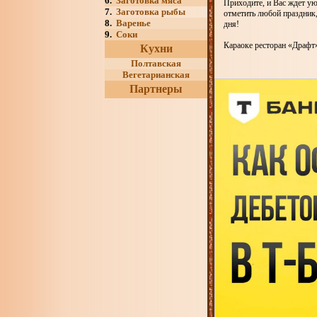
6.
Заготовка мяса
Приходите, и Вас ждет ую
7.
Заготовка рыбы
отметить любой праздник
8.
Варенье
дня!
9.
Соки
Караоке ресторан «Драфт
Кухни
Полтавская
Вегетарианская
Партнеры