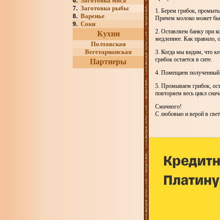
6.
Заготовка мяса
7.
Заготовка рыбы
1. Берем грибок, промыт
8.
Варенье
Причем молоко может быт
9.
Соки
2. Оставляем банку при к
Кухни
медленнее. Как правило, о
Полтавская
Вегетарианская
3. Когда мы видим, что ке
грибок остается в сите.
Партнеры
4. Помещаем полученный к
5. Промываем грибок, ост
повторяем весь цикл снач
Смачного!
С любовью и верой в свет