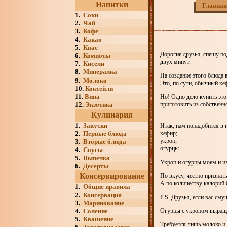
Напитки
Главная
1.
Соки
2.
Чай
3.
Кофе
4.
Какао
5.
Квас
Дорогие друзья, спешу по
6.
Компоты
двух минут.
7.
Кисели
8.
Минералка
На создание этого блюда 
9.
Молоко
Это, по сути, обычный ке
10.
Коктейли
11.
Вина
Но! Одно дело купить это
12.
Экзотика
приготовить из собствен
Кулинария
1.
Закуски
Итак, нам понадобится в 
2.
Первые блюда
кефир;
укроп;
3.
Вторые блюда
огурцы.
4.
Соусы
5.
Выпечка
Укроп и огурцы моем и и
6.
Десерты
Консервирование
По вкусу, честно признат
А по количеству калорий
1.
Общие правила
2.
Консервация
P.S. Друзья, если вас сму
3.
Маринование
4.
Соление
Огурцы с укропом выращи
5.
Квашение
Требуется лишь молоко и