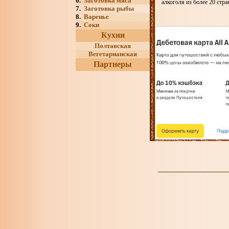
6.
Заготовка мяса
алкоголя из более 20 стр
7.
Заготовка рыбы
8.
Варенье
9.
Соки
Кухни
Полтавская
Вегетарианская
Партнеры