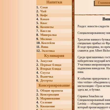
Напитки
Главная
1.
Соки
2.
Чай
3.
Кофе
Вин
4.
Какао
5.
Квас
Раздел: новости-сладости
6.
Компоты
7.
Кисели
Специализированному вин
8.
Минералка
9.
Молоко
Трехлетие винного бутика
10.
Коктейли
специально прибыл из Фра
11.
Вина
В ходе праздника, во вре
12.
Экзотика
славится дом Albert Bich
Кулинария
Среди приглашенных госте
1.
Закуски
победителям ведущий веч
2.
Первые блюда
Участники импровизирова
подписями виноделов. На 
3.
Вторые блюда
вина.
4.
Соусы
5.
Выпечка
К событию приурочили и 
6.
Десерты
vino veritas» объединила
Консервирование
инсталляцию «Трон истин
здесь же, в бутике.
1.
Общие правила
2.
Консервация
Справка Smachno.ua
3.
Маринование
Специализированный винны
4.
Соление
Lavinia — обладатель сам
5.
Квашение
который пропагандирует о