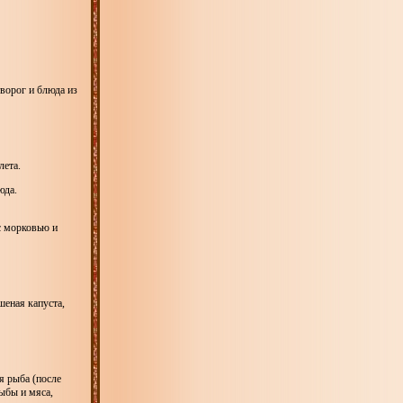
ворог и блюда из
лета.
юда.
с морковью и
шеная капуста,
я рыба (после
ыбы и мяса,