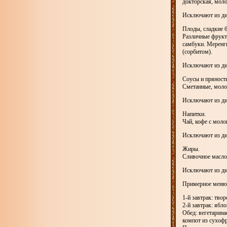
докторская, моло
Исключают из дие
Плоды, сладкие б
Различные фрукт
самбуки. Меренги
(сорбитом).
Исключают из ди
Соусы и пряност
Сметанные, молоч
Исключают из дие
Напитки.
Чай, кофе с мол
Исключают из дие
Жиры.
Сливочное масло 
Исключают из дие
Примерное меню
1-й завтрак: тво
2-й завтрак: ябло
Обед: вегетарина
компот из сухоф