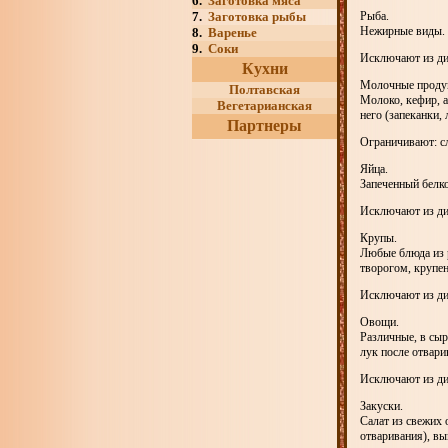
6.
Заготовка мяса
7.
Заготовка рыбы
Рыба.
Нежирные виды. О
8.
Варенье
9.
Соки
Исключают из ди
Кухни
Молочные проду
Полтавская
Молоко, кефир, 
Вегетарианская
него (запеканки,
Партнеры
Ограничивают: сл
Яйца.
Запеченный белко
Исключают из дие
Крупы.
Любые блюда из 
творогом, крупе
Исключают из ди
Овощи.
Различные, в сыр
лук после отвари
Исключают из дие
Закуски.
Салат из свежих 
отваривания), вы