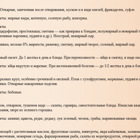
тварная, запеченная после отваривания, куском и в виде кнелей, фрикаделек, суфле.
еты: жирные виды, копченую, соленую рыбу, консервы.
кты.
ацидофилин, простокваша; сметана — как приправа к блюдам; полужирный и нежирный т
 ленивые вареники, пудинги и др.). Неострый, нежирный сыр.
ивки, молоко 6% жирности, ряженку, сметану, жирный творог, соленый, жирный сыр.
вый омлет. До 1 желтка в день в блюда. При переносимости — яйцо в смятку, в виде ом
ты: яйца вкрутую и жареные. При желчекаменной болезни — до 1/2 желтка в день в бл
разных круп, особенно гречневой и овсяной. Плов с сухофруктами, морковью, пудинги 
ники. Отварные макаронные изделия.
еты: бобовые.
ом, отварном, тушеном виде — салаты, гарниры, самостоятельные блюда. Некислая ква
вания, пюре из зеленого горошка.
ты: шпинат, щавель, редис, редьку, лук зеленый, чеснок, грибы, маринованные овощи.
овощей с растительным маслом, фруктовые салаты, винегреты, икра кабачковая, заливна
моченная, нежирная сельдь, фаршированная рыба, салаты из морепродуктов, отварной р