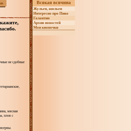
Всякая всячина
ив
Жульен, жюльен
Интересно про Пиво
Галантин
скажите,
Архив новостей
Мои кнопочки
пасибо.
ечные не сдобные
етарианские,
нина, мясная
ы, плов с
онсервы.