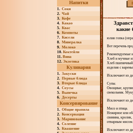
Напитки
1.
Соки
2.
Чай
3.
Кофе
Здравст
4.
Какао
5.
Квас
какие 
6.
Компоты
7.
Кисели
юлия гопка (step
8.
Минералка
Вот перечень про
9.
Молоко
10.
Коктейли
Рекомендуемые и
11.
Вина
Хлеб и мучные и
12.
Экзотика
Хлеб пшеничный и
Кулинария
изделия с варены
1.
Закуски
Исключают из дие
2.
Первые блюда
3.
Вторые блюда
Супы.
4.
Соусы
Овощные, крупян
5.
Выпечка
свекольник. Муку
6.
Десерты
Исключают из ди
Консервирование
Мясо и птица.
1.
Общие правила
Нежирное или обе
2.
Консервация
свинина, кролик,
3.
Маринование
отварным мясом.
4.
Соление
5.
Квашение
Исключают из дие