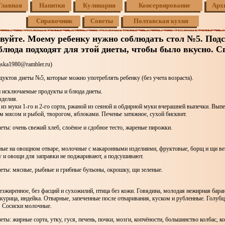
Главная
Напитки
Кулинария
Консервирование
Арх
Справочник
Советы
Полтавская кухня
вуйте. Моему ребенку нужно соблюдать стол №5. Под
блюда подходят для этой диеты, чтобы было вкусно. С
aska1980@rambler.ru)
дуктов диеты №5, которые можно употреблять ребенку (без учета возраста).
 исключаемые продукты и блюда диеты.
зделия.
з муки 1-го и 2-го сорта, ржаной из сеяной и обдирной муки вчерашней выпечки. Вып
м мясом и рыбой, творогом, яблоками. Печенье затяжное, сухой бисквит.
ты: очень свежий хлеб, слоёное и сдобное тесто, жареные пирожки.
ые на овощном отваре, молочные с макаронными изделиями, фруктовые, борщ и щи вег
 и овощи для заправки не поджаривают, а подсушивают.
еты: мясные, рыбные и грибные бульоны, окрошку, щи зеленые.
зжиренное, без фасций и сухожилий, птица без кожи. Говядина, молодая нежирная бара
 курица, индейка. Отварные, запеченные после отваривания, куском и рубленные. Голубц
 Сосиски молочные.
ты: жирные сорта, утку, гуся, печень, почки, мозги, копчёности, большинство колбас, к