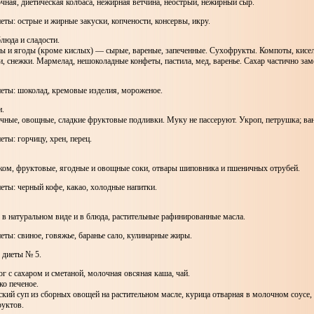
чная, диетическая колбаса, нежирная ветчина, неострый, нежирный сыр.
ты: острые и жирные закуски, копчености, консервы, икру.
люда и сладости.
ы и ягоды (кроме кислых) — сырые, вареные, запеченные. Сухофрукты. Компоты, кисел
, снежки. Мармелад, нешоколадные конфеты, пастила, мед, варенье. Сахар частично за
еты: шоколад, кремовые изделия, мороженое.
и.
ные, овощные, сладкие фруктовые подливки. Муку не пассеруют. Укроп, петрушка; ван
ты: горчицу, хрен, перец.
оком, фруктовые, ягодные и овощные соки, отвары шиповника и пшеничных отрубей.
ты: черный кофе, какао, холодные напитки.
в натуральном виде и в блюда, растительные рафинированные масла.
ты: свиное, говяжье, баранье сало, кулинарные жиры.
 диеты № 5.
рог с сахаром и сметаной, молочная овсяная каша, чай.
ко печеное.
ский суп из сборных овощей на растительном масле, курица отварная в молочном соусе, 
руктов.