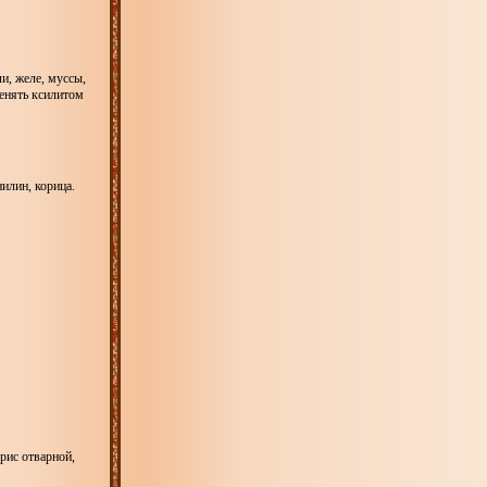
и, желе, муссы,
менять ксилитом
илин, корица.
рис отварной,